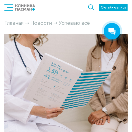
Онлайн-запись
Главная
Новости
Успеваю всё
→
→