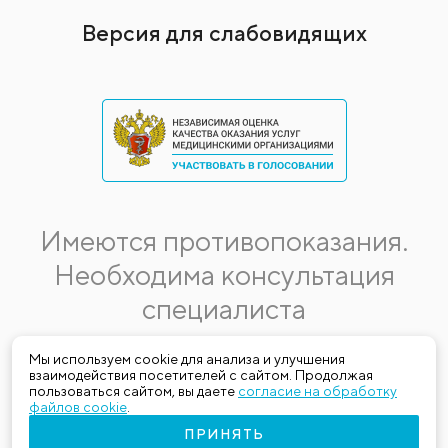
Версия для слабовидящих
Имеются противопоказания.
Необходима консультация
специалиста
Данная информация не является публичной офертой.
Мы используем cookie для анализа и улучшения
взаимодействия посетителей с сайтом. Продолжая
Стоимость, название и спектр услуг могут меняться.
пользоваться сайтом, вы даете
согласие на обработку
Получить актуальную на момент обращения за медицинской
файлов cookie
.
услугой информацию можно по телефону (383) 303-03-03
ПРИНЯТЬ