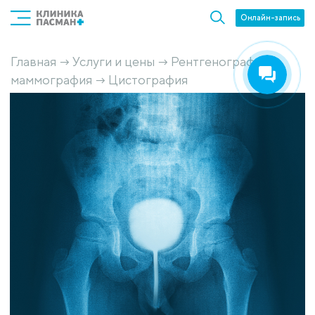
Онлайн-запись
Главная
Услуги и цены
Рентгенография и
→
→
маммография
Цистография
→