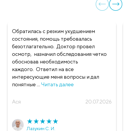
Обратилась с резким ухудшением
Х
состояния, помощь требовалась
Р
безотлагательно. Доктор провел
в
осмотр, назначил обследования четко
С
обосновав необходимость
п
каждого. Ответил на все
с
интересующие меня вопросы и дал
у
понятные ...
Читать далее
в
Ася
20.07.2026
Т
★
★
★
★
★
Лазукин С. И.