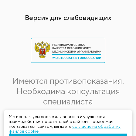
Версия для слабовидящих
Имеются противопоказания.
Необходима консультация
специалиста
Данная информация не является публичной офертой.
Мы используем cookie для анализа и улучшения
взаимодействия посетителей с сайтом. Продолжая
Стоимость, название и спектр услуг могут меняться.
пользоваться сайтом, вы даете
согласие на обработку
Получить актуальную на момент обращения за медицинской
файлов cookie
.