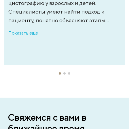
цистографию у взрослых и детей.
Специалисты умеют найти подход к
пациенту, понятно объясняют этапы
процедуры и помогают снизить
Показать еще
тревожность. Катетеризация
выполняется аккуратно и максимально
атравматично, без спешки и с учетом
индивидуальных особенностей.
Свяжемся с вами в
ближайшее время