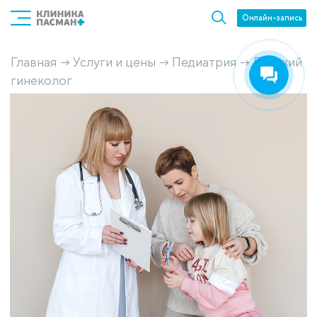
Онлайн-запись
Главная
Услуги и цены
Педиатрия
Детский
→
→
→
гинеколог