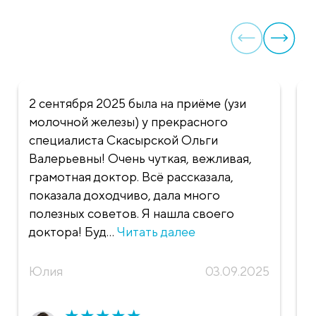
2 сентября 2025 была на приёме (узи
О
молочной железы) у прекрасного
А
специалиста Скасырской Ольги
и
Валерьевны! Очень чуткая, вежливая,
х
грамотная доктор. Всё рассказала,
д
показала доходчиво, дала много
л
полезных советов. Я нашла своего
ч
доктора! Буд...
Читать далее
п
О
Юлия
03.09.2025
★
★
★
★
★