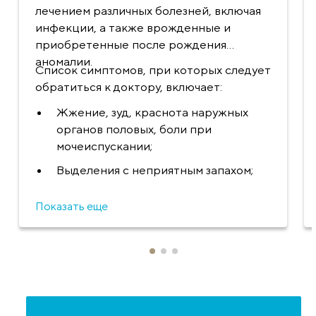
лечением различных болезней, включая
инфекции, а также врожденные и
приобретенные после рождения
аномалии.
Список симптомов, при которых следует
обратиться к доктору, включает:
Жжение, зуд, краснота наружных
органов половых, боли при
мочеиспускании;
Выделения с неприятным запахом;
Боли в нижней части живота либо в
Показать еще
зоне паха;
Увеличение размеров клитора;
Начало менструального цикла;
Боли при менструации;
Задержка в менструальном цикле