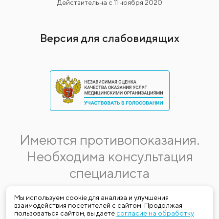
Действительна с 11 ноября 2020
Версия для слабовидящих
Имеются противопоказания.
Необходима консультация
специалиста
Данная информация не является публичной офертой.
Мы используем cookie для анализа и улучшения
взаимодействия посетителей с сайтом. Продолжая
Стоимость, название и спектр услуг могут меняться.
пользоваться сайтом, вы даете
согласие на обработку
Получить актуальную на момент обращения за медицинской