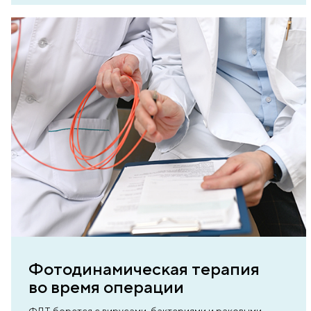
им
Малоинвазивные оп
Мы проводим малоинвазивные, орга
операции, позволяющие пациентам б
я
восстановиться и вернуться к привы
жизни. В среднем, пациенты находятся
и
дня, а иногда выписываются в день оп
чают