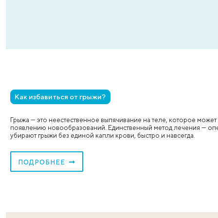
Опыт и знания хирургов
Чтобы операции проходили легко и просто для
пациента, врачи проделывают огромную работу
проходят обучение по новым результативным
технологиям, повышают квалификацию в
соответствии с уровнем развития мировых
технологий, проходят практику на мастер-класс
стажировках в России и за рубежом.
Свяжемся с вами