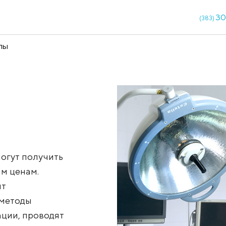
кции
Чекапы
циенты могут получить
 доступным ценам.
 проводят