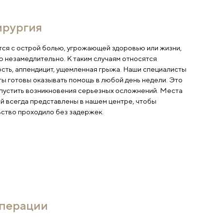
кстренная хирургия
гда пациент обращается с острой болью, угрожающе
ач проводит операцию незамедлительно. К таким слу
ематочная беременность, аппендицит, ущемленная г
большим стажем работы готовы оказывать помощь в л
ет возможность не допустить возникновения серьез
я экстренных операций всегда представлены в нашем