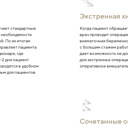
ления
Э
иента, назначает стандартные
Ко
2-3 дня. При необходимости
вр
е до 5 дней. По их итогам
вн
центре, направляет пациента
с 
ится в стационаре, где
да
но через 1-2 дня пациент
дл