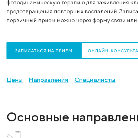
консультации и осмотры, используют 
диагностики, выполняют малоинвазивн
фотодинамическую терапию для заживл
предотвращения повторных воспалений
первичный прием можно через форму св
ЗАПИСАТЬСЯ НА ПРИЕМ
ОНЛАЙН-К
Цены
Направления
Специалист