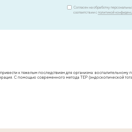
Фотодинамическая т
во время операции
:
ФДТ борется с вирусами, бактериями
клетками - поражает их, не поврежда
Врач воздействует лазером в месте 
вмешательства, чтобы удалить остатк
ах и
помогает избежать повторного разви
 в ближайшее врем