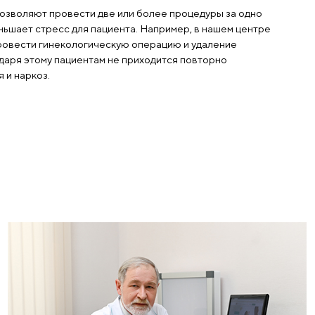
еративное вмешательство проходило без задержек.
очетанные операции
четанные операции позволяют провести две или бол
ешательство, что уменьшает стресс для пациента. Н
жно одновременно провести гинекологическую опер
лчного пузыря. Благодаря этому пациентам не прихо
оходить обследования и наркоз.