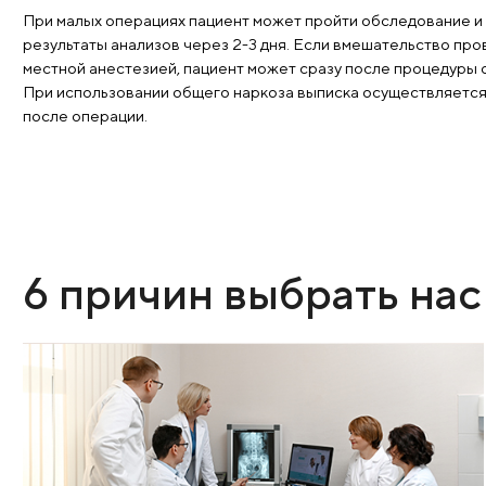
может быть выписан домой. В нашем отделении вс
режиме работы, а это делает лечение максимальн
Хирургия одного дня
При малых операциях пациент может пройти обсл
результаты анализов через 2-3 дня. Если вмешате
местной анестезией, пациент может сразу после 
При использовании общего наркоза выписка осуще
после операции.