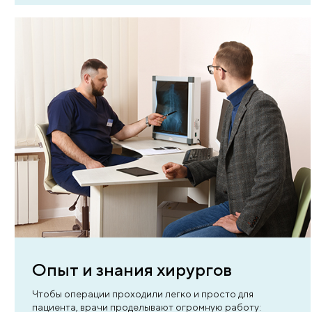
В сложных случаях провод
консилиум
При серьезных заболеваниях, таких как почечна
недостаточность или онкология, наши врачи
проводят консилиум для безопасной подготовк
пациента к операции. Узкие специалисты назна
необходимое лечение, после чего хирург
разрабатывает план вмешательства.