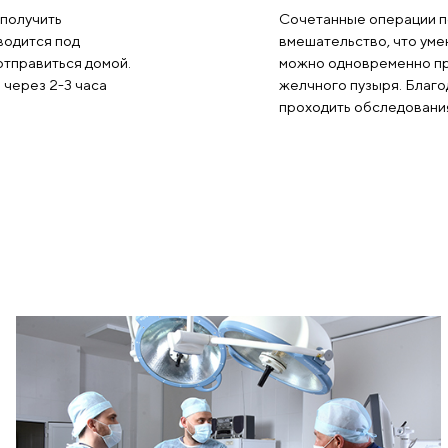
е услуги проводятся в удобном
оп
о комфортным для пациентов.
С
едование и получить
Со
льство проводится под
вм
процедуры отправиться домой.
мо
ствляется через 2-3 часа
же
пр