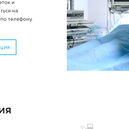
новейшие методы
ые операции, проводят
ения клеток и
. Записаться на
язи или по телефону.
ОНСУЛЬТАЦИЯ
ы