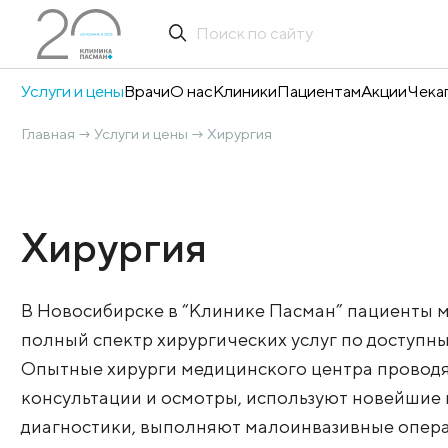
Услуги и цены
Врачи
О нас
Клиники
Пациентам
А
Главная
Услуги и цены
Хирургия
→
→
Хирургия
В Новосибирске в “Клинике Пасман” па
полный спектр хирургических услуг по
Опытные хирурги медицинского центра