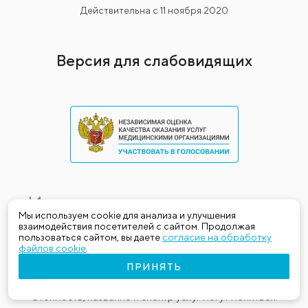
Действительна с 11 ноября 2020
Версия для слабовидящих
Имеются противопоказания.
Мы используем cookie для анализа и улучшения
Необходима консультация
взаимодействия посетителей с сайтом. Продолжая
пользоваться сайтом, вы даете
согласие на обработку
специалиста
файлов cookie
.
ПРИНЯТЬ
Данная информация не является публичной офертой.
Стоимость, название и спектр услуг могут меняться.