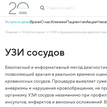
Услуги и цены
Врачи
О нас
Клиники
Пациентам
А
Главная
Услуги и цены
УЗИ и функциональная 
→
→
УЗИ сосудов
Безопасный и информативный метод ди
позволяющий врачам в реальном време
кровеносных сосудов. Процедура выявля
аневризмы и нарушения кровообращени