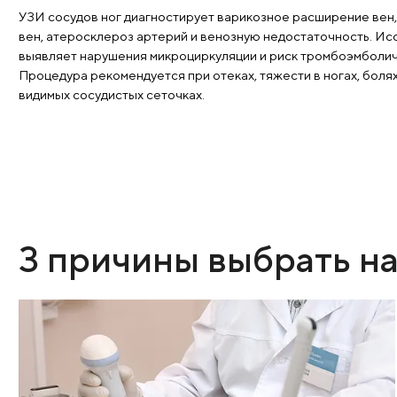
с гипертонией, высоким уровнем холестерина и п
симптомов.
Сосуды нижних конечностей
УЗИ сосудов ног диагностирует варикозное расши
вен, атеросклероз артерий и венозную недостат
выявляет нарушения микроциркуляции и риск тро
Процедура рекомендуется при отеках, тяжести в н
видимых сосудистых сеточках.