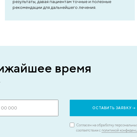
е
Исследование прово
специалисты со стаже
лет
ь
В «Клинике Пасман» УЗИ сосудов про
квалифицированные специалисты с 
ять
опытом работы в сосудистой хирурги
их
знание анатомии, патофизиологии и 
опыта позволяет врачам не только вы
ения
патологию, но и правильно интерпре