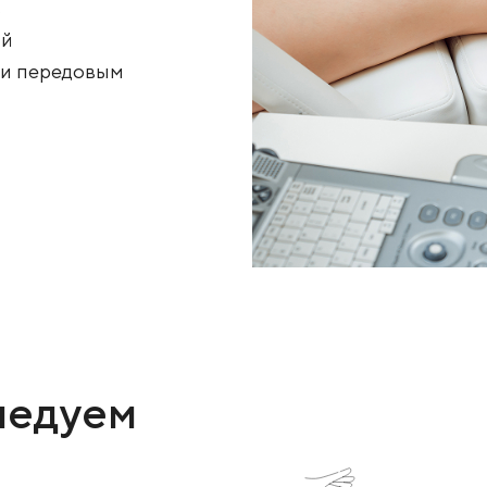
и профилактике
жнений. В Новосибирске
 сосудов
временный
листами и передовым
ы