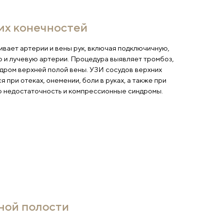
осуды верхних конечностей
о исследование оценивает артерии и вены рук, вклю
дмышечную, плечевую и лучевую артерии. Процедура
еноз, аневризмы и синдром верхней полой вены. УЗИ
нечностей назначается при отеках, онемении, боли в р
дозрении на венозную недостаточность и компресси