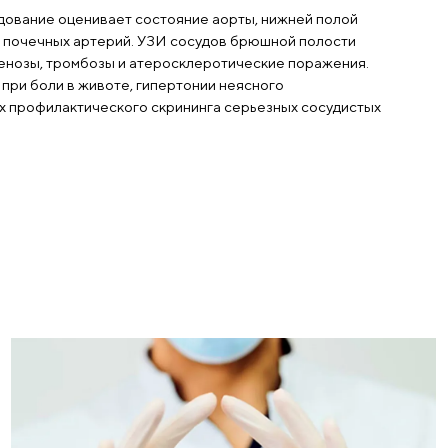
осуды брюшной полости
о комплексное исследование оценивает состояние а
ны, чревного ствола и почечных артерий. УЗИ сосуд
являет аневризмы, стенозы, тромбозы и атеросклер
оцедура назначается при боли в животе, гипертонии
оисхождения и в целях профилактического скрининг
тологий.