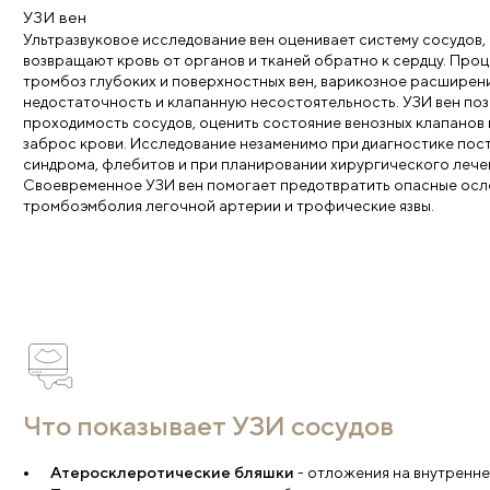
Виды исследований сосудов
УЗИ артерий
Ультразвуковое исследование артерий направлено 
которые несут обогащенную кислородом кровь от с