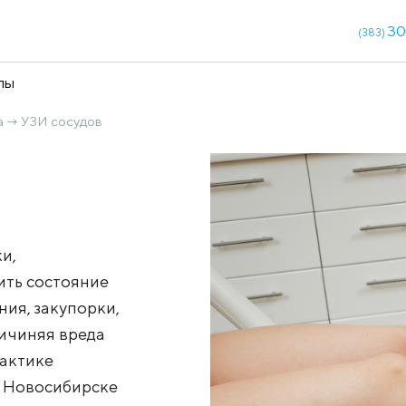
кции
Чекапы
диагностика
УЗИ сосудов
→
агностики,
ни оценить состояние
ет сужения, закупорки,
я, не причиняя вреда