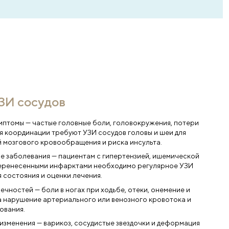
и полезные
ия.
я