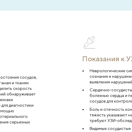
результаты, давая пациентам точные 
рекомендации для дальнейшего лечен
 в ближайшее врем
ю услугу
ефон
*