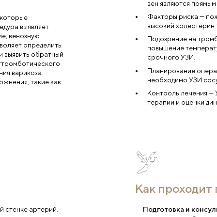
Согласе
соответ
П
на оценку состояния сосудов,
ердца к органам и тканям.