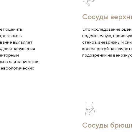
 исследуем
С
еи позволяет оценить
Эт
х артериях, а также в
по
Это исследование выявляет
ст
стость сосудов и нарушения
ко
ьтам и транзиторным
по
собенно важно для пациентов