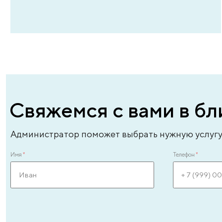
Современное оборудовани
«Клиника Пасман» оснащена передовыми
ультразвуковыми аппаратами последнего
поколения, обеспечивающими высокую четкост
изображения и точность диагностики.
Инновационное оборудование позволяет выявл
даже минимальные изменения в сосудах на ранн
стадиях заболевания, что критически важно для
своевременного начала лечения и предотвращ
серьезных осложнений.