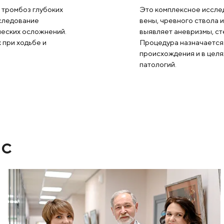
ри наличии неврологических
С
рение вен, тромбоз глубоких
Эт
очность. Исследование
ве
мбоэмболических осложнений.
вы
огах, болях при ходьбе и
Пр
пр
па