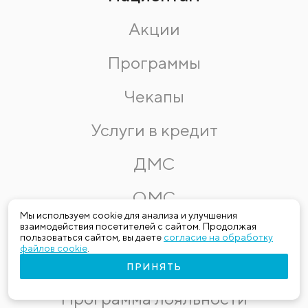
Акции
Программы
Чекапы
Услуги в кредит
ДМС
ОМС
Мы используем cookie для анализа и улучшения
взаимодействия посетителей с сайтом. Продолжая
Иногородним пациентам
пользоваться сайтом, вы даете
согласие на обработку
файлов cookie
.
Корпоративное обслуживание
ПРИНЯТЬ
Программа лояльности