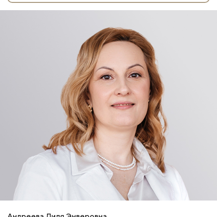
Андреева Лиля Энверовна