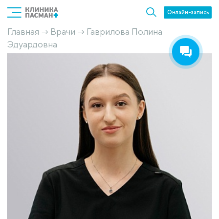
Онлайн-запись
Главная
Врачи
Гаврилова Полина
→
→
Эдуардовна