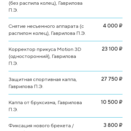
(без распила колец), Гаврилова
П.Э.
4 000 ₽
Снятие несъемного аппарата (с
распилом колец), Гаврилова П.Э.
23 100 ₽
Корректор прикуса Motion 3D
(односторонний), Гаврилова
П.Э.
27 750 ₽
Защитная спортивная каппа,
Гаврилова П.Э.
10 500 ₽
Каппа от бруксизма, Гаврилова
П.Э.
3 800 ₽
Фиксация нового брекета /