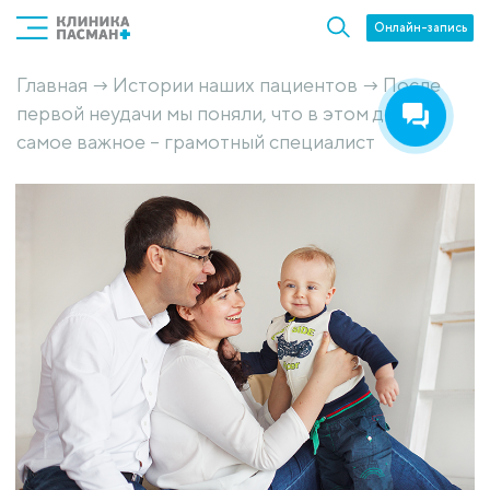
Онлайн-запись
Главная
Истории наших пациентов
После
→
→
первой неудачи мы поняли, что в этом деле
самое важное – грамотный специалист