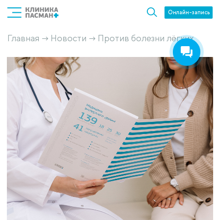
Онлайн-запись
Главная
Новости
Против болезни лёгких
→
→