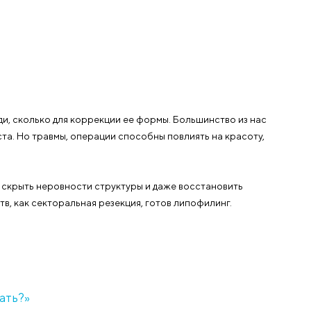
ишком большая
о хотеть избавиться от богатства, данного природой.
ются не только на сложности с подбором гардероба 
т иметь серьёзные проблемы с позвоночником из-за пе
при гипертрофии молочных желез. В этом случае у пац
 ткани, крайнюю степень заболевания называют гиган
нной маммопластики, отличающихся друг от друга сп
мплекса. Этот фактор непременно нужно учитывать, 
– ведь если пациентка запланирует материнство после
удью.