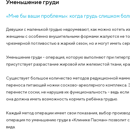
Липофилинг молочных желез – это придание груди 
забирает жир с зоны живота и ягодиц (одновременн
переносит его в область бюста. Отторжение нево
производятся в верхнюю часть груди и дарят ей пы
омолаживающей процедурой! Шрамов не остаётся, п
проколы.
За раз возможно перенести ограниченное количест
максимального результата липофилинг придется пр
грудь таким безопасным способом, появляется шан
Липофилинг можно сочетать с протезированием. Ко
даже установленный под мышцу, может выделяться 
смягчить переходы.