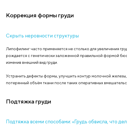
Уменьшение груди
«Мне бы ваши проблемы»: когда грудь сл
Девушки с маленькой грудью недоумевают, как можн
женщины с особенно внушительными формами жалу
чрезмерной потливостью в жаркий сезон, но и могу
Уменьшение груди – операция, которую выполняют 
присутствует разрастание жировой или железистой
Существует большое количество методов редукцио
переноса питающей ножки сосково-ареолярного ко
перенести соски, не нарушив их функциональность 
она должна иметь возможность кормить ребёнка гр