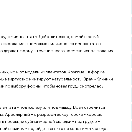
антатов
 увеличении груди – имплантаты. Действительно, самый 
змера – протезирование с помощью силиконовых импла
Они отлично держат форму в течение всего времени и