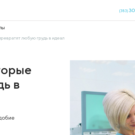
кции
Чекапы
, которые превратят любую грудь в идеал
, которые
грудь в