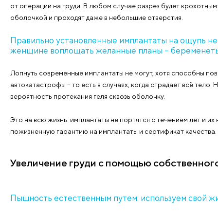
То, как грудь будет выглядеть, зависит не только от
полушара – придадут пышность верхней части бюст
Пасман» спрогнозирует итоговый результат и даст
соблазнительно и эстетично.
В зависимости от показаний выбирается способ уст
сделать незаметный разрез, применяя один из трёх 
маскируется благодаря естественному контуру арео
скроет шрам от глаз. Доступ в аксиллярной ямке – 
от операции на груди. В любом случае разрез буде
оболочкой и проходят даже в небольшие отверстия
Правильно установленные имплантаты на 
женщине воплощать желанные планы – бер