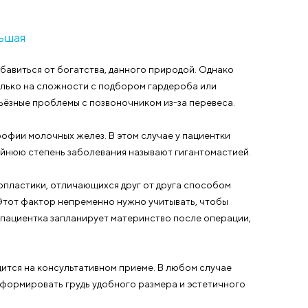
новых объёмов благодаря собственной жировой ткани.
о происходит локальная липосакция – приятный бонус!
зможно, побочных эффектов не бывает. Уколы липофил
шность, свойственную юному возрасту. Можно считать э
оскольку нет разрезов – в местах забора и пересадки
во жира, поэтому в некоторых случаях для достижения
оизводить повторно. В этом есть плюсы – постепенно 
с не переборщить.
гда исходная грудь довольно скромных размеров, то и
под тонкой кожей. Липофилинг позволит сгладить неро