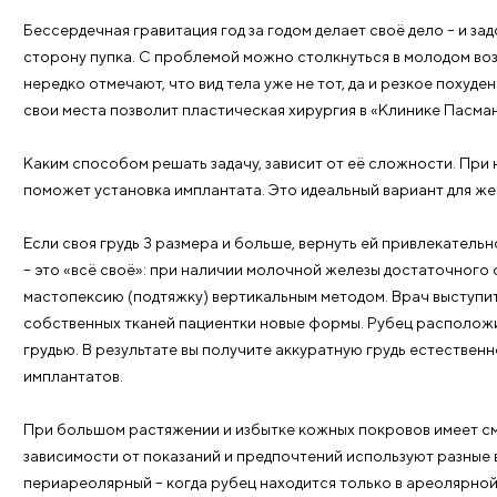
Каждый метод операции имеет свои показания, выб
операция по уменьшению груди в «Клинике Пасман»
вида.
Коррекция формы груди
Скрыть неровности структуры
Липофилинг часто применяется не столько для увел
рождается с генетически заложенной правильной ф
изменив внешний вид груди.
Устранить дефекты формы, улучшить контур молочн