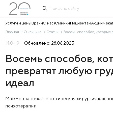
Услуги и цены
Врачи
О нас
Клиники
Пациентам
А
Главная
О клинике
Статьи
Восемь способов
→
→
→
14.01.19
Обновлено: 28.08.2025
Восемь способов
превратят любую 
идеал