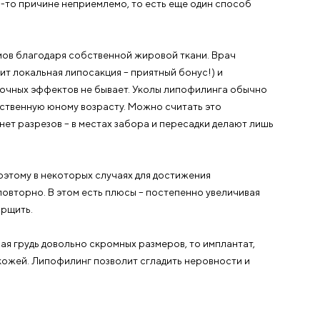
особны повредиться в результате падения с высоты,
т всё тело. Но даже тогда барьерный слой Mentor искл
ем лет и их не нужно заменять. В «Клинике Пасман» вы 
 качества.
твенного жира
м свой жир
ас по какой-то причине неприемлемо, то есть еще оди