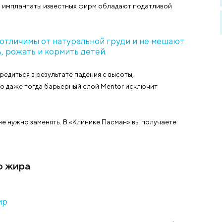
 исходных данных, но и от модели имплантатов. Круглые 
а, каплевидные виртуозно имитируют натуральность. В
 рекомендации по выбору формы, чтобы новая грудь см
ановки имплантата – под железу или под мышцу. Врач 
путей доступа. Ареолярный – с разрезом вокруг соска 
лы. Доступ в проекции субмаммарной складки – под гр
из подмышечной впадины – подойдет тем, кто не хочет и
т крохотным: имплантаты известных фирм обладают под
.
ощупь неотличимы от натуральной груди и 
еменеть, рожать и кормить детей.