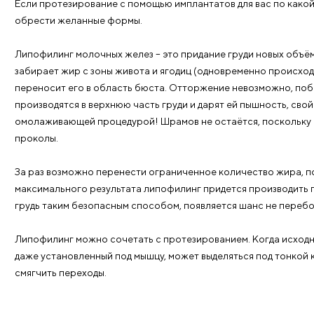
Лопнуть современные имплантаты не могут, хотя сп
автокатастрофы – то есть в случаях, когда страдае
вероятность протекания геля сквозь оболочку.
Это на всю жизнь: имплантаты не портятся с течени
пожизненную гарантию на имплантаты и сертификат
Увеличение груди с помощью собс
Пышность естественным путем: используе
Если протезирование с помощью имплантатов для в
обрести желанные формы.