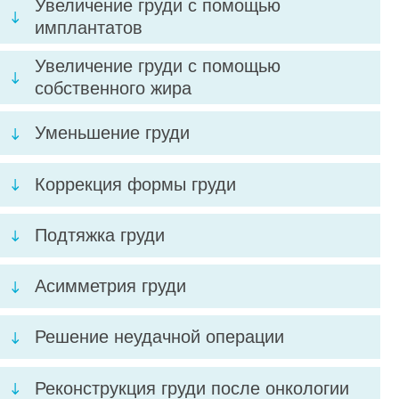
Навигация по стр
Увеличение груди 
имплантатов
Увеличение груди 
собственного жира
верный
Уменьшение груди
нтатов,
спользования
Коррекция формы 