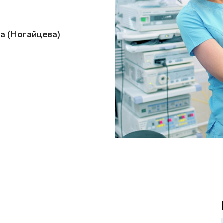
я как подобие
Сергеевна (Ногайцева)
молог
г