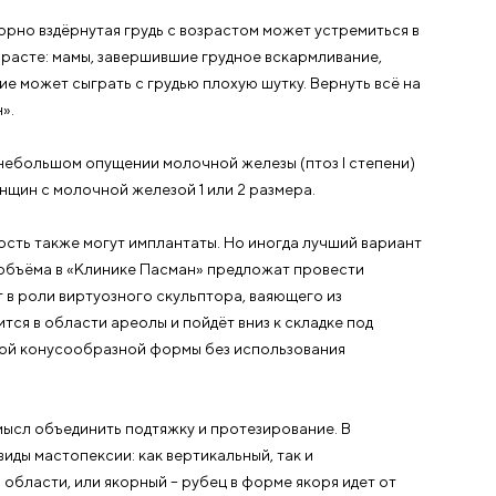
ор производится на консультативном приеме. В любом 
 позволит сформировать грудь удобного размера и эс
ичения груди, сколько для коррекции ее формы. Больш
ормой бюста. Но травмы, операции способны повлиять
ой железы, скрыть неровности структуры и даже восс