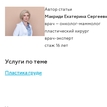
Маммопластика - эстетическая хирурги
психотерапии.
Автор статьи
Макриди Екатерина 
врач — онколог-мам
пластический хирур
врач-эксперт
стаж: 16 лет
Услуги по теме