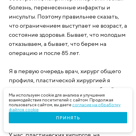
болезнь, перенесенные инфаркты и
инсульты. Поэтому правильнее сказать,
что ограничением выступает не возраст, а
состояние здоровья. Бывает, что молодым
отказываем, а бывает, что берем на
операцию и после 85 лет.
Я в первую очередь врач, хирург общего
профиля, пластической хирургией я
занялась как одним из методов общей
Мы используем cookie для анализа и улучшения
хирургии и поэтому всегда решаю вопрос
взаимодействия посетителей с сайтом. Продолжая
пользоваться сайтом, вы даете
согласие на обработку
с точки зрения здоровья пациента и того,
файлов cookie
.
как он потом будет жить.
ПРИНЯТЬ
У нас, пластических хирургов, на