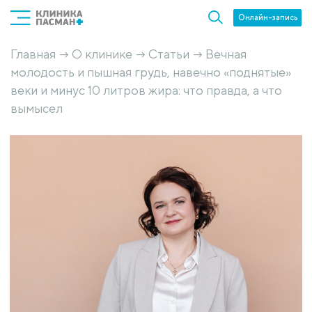
Онлайн-запись
Главная
О клинике
Статьи
Вечная
→
→
→
молодость и пышная грудь, навечно «поднятые»
веки и минус 10 литров жира: что правда, а что
вымысел