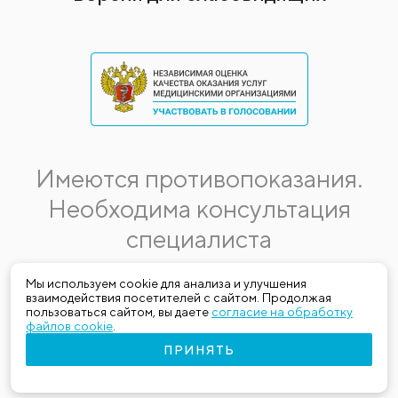
Имеются противопоказания.
Необходима консультация
специалиста
Данная информация не является публичной офертой.
Мы используем cookie для анализа и улучшения
взаимодействия посетителей с сайтом. Продолжая
Стоимость, название и спектр услуг могут меняться.
пользоваться сайтом, вы даете
согласие на обработку
Получить актуальную на момент обращения за медицинской
файлов cookie
.
услугой информацию можно по телефону (383) 303-03-03
ПРИНЯТЬ