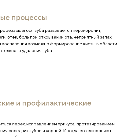
оспалительные процессы
сто вокруг частично прорезавшегося зуба развивает
разуются гнойные очаги, отек, боль при открывании р
и длительном течении воспаления возможно формиро
рня, что требует обязательного удаления зуба.