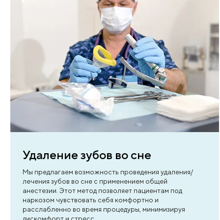
Точная 3D-диагностика пе
удалением
В «Клинике Пасман» используется немецкий
компьютерный томограф нового поколения -
современное диагностическое оборудование,
позволяющее получить объемное изображение
челюсти. Это помогает врачу точно оценить
положение зуба мудрости, форму корней и
близость нервов, выбрать максимально безопа
тактику вмешательства.