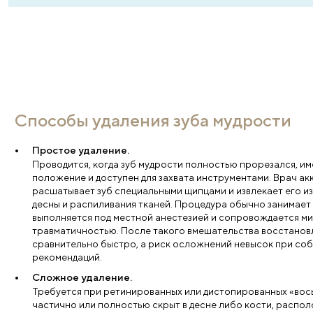
лечения зубов во сне с применением общей
анестезии. Этот метод позволяет пациентам под
наркозом чувствовать себя комфортно и
расслабленно во время процедуры, минимизиру
дискомфорт и стресс.
Свяжемся с вами
Администратор поможет выбрать нужну
Имя
*
Тел