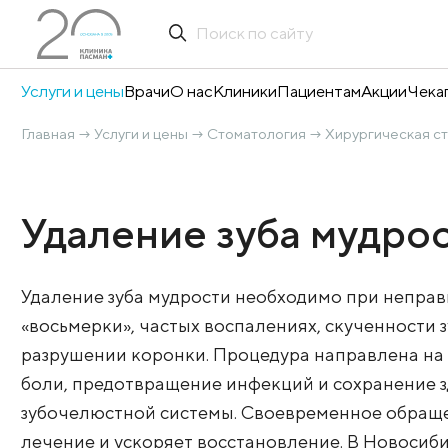
Услуги и цены
Врачи
О нас
Клиники
Пациентам
А
Главная
Услуги и цены
Стоматология
Хирург
→
→
→
Удаление зуба му
Удаление зуба мудрости необходимо пр
«восьмерки», частых воспалениях, скуч
разрушении коронки. Процедура напра