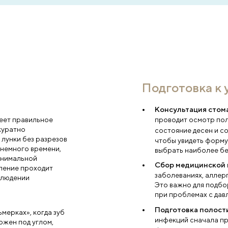
я
 в ближайшее врем
ю услугу
ефон
*