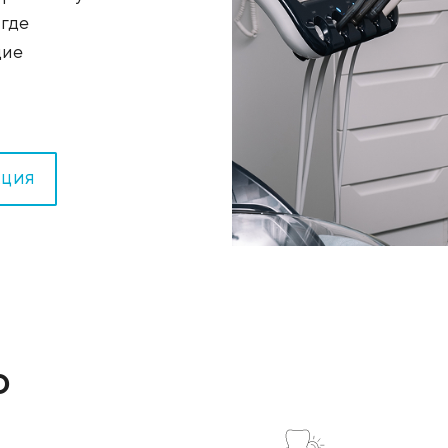
анение здоровья всей
е обращение облегчает
 Новосибирске такую
асман», где
 и щадящие
ОНСУЛЬТАЦИЯ