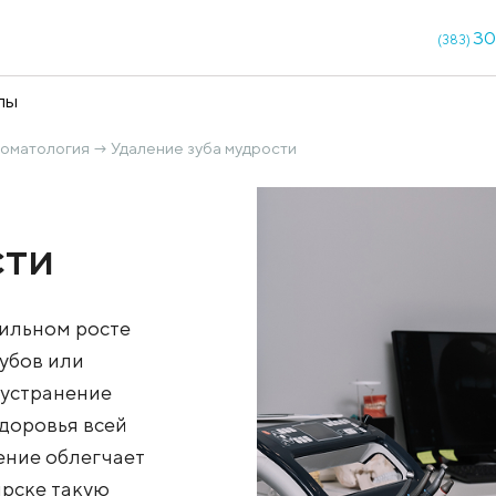
кции
Чекапы
ическая стоматология
Удаление зуба мудрости
→
дрости
и неправильном росте
енности зубов или
влена на устранение