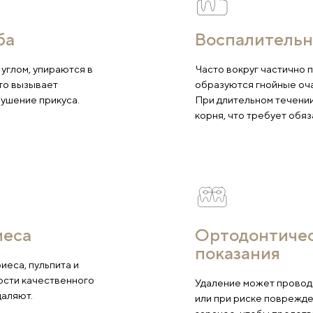
ению
ост зуба
В
астут под углом, упираются в
Ча
резаться. Это вызывает
об
зубов и нарушение прикуса.
Пр
ко