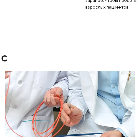
ия кариеса
О
п
ми для кариеса, пульпита и
 невозможности качественного
Уд
кции зуб удаляют.
ил
за
вз