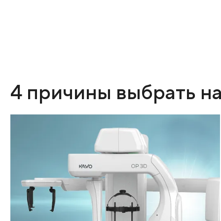
Разрушение зуба и осложнен
Труднодоступность «восьмерок» делает их уязвимы
периодонтита. При сильном разрушении коронки,
лечения каналов или риске распространения инфе