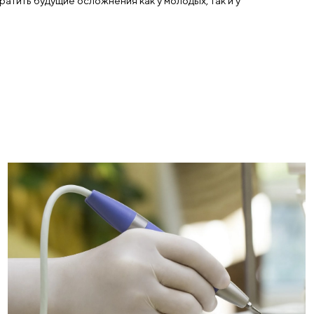
ртодонтические и профилакти
оказания
аление может проводиться перед исправлением прик
и при риске повреждения соседних зубов и корней. 
ранее, чтобы предотвратить будущие осложнения как у
рослых пациентов.