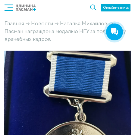
Онлайн-запись
Главная
Новости
Наталья Михайловна
→
→
Пасман награждена медалью НГУ за подготовку
врачебных кадров