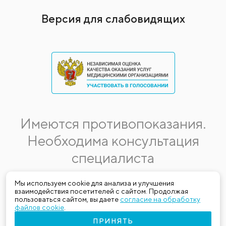
Версия для слабовидящих
Имеются противопоказания.
Необходима консультация
специалиста
Данная информация не является публичной офертой.
Мы используем cookie для анализа и улучшения
взаимодействия посетителей с сайтом. Продолжая
Стоимость, название и спектр услуг могут меняться.
пользоваться сайтом, вы даете
согласие на обработку
Получить актуальную на момент обращения за медицинской
файлов cookie
.
услугой информацию можно по телефону (383) 303-03-03
ПРИНЯТЬ