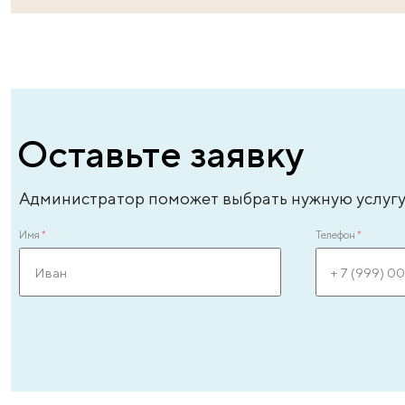
Андреева Лиля Энверовна
Ан
врач – уролог-андролог высшей категории,
вр
врач-эксперт, стаж - 31 год
ле
ЗАПИСАТЬСЯ ОНЛАЙН