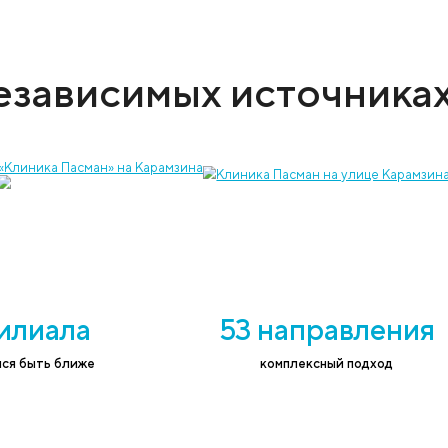
 услугу и записать на приём к врачу
ефон
*
Согласе