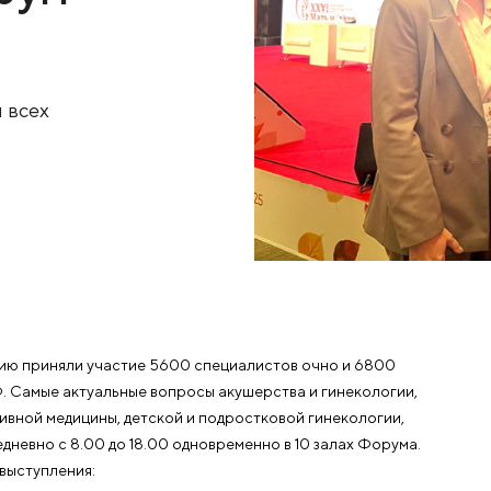
аучно-
 Форум
ятие для всех