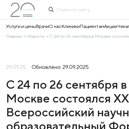
Услуги и цены
Врачи
О нас
Клиники
Пациентам
А
Главная
Новости
С 24 по 26 сентября в Мос
→
→
29.09.25
Обновлено: 29.09.2025
С 24 по 26 сентяб
Москве состоялс