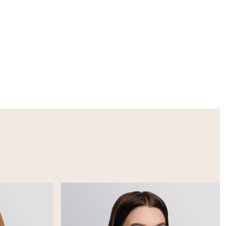
огом-
га.»
ы результаты
 анализ
водились на
ной
, член-корр.
урсе, на
фью Андреевну