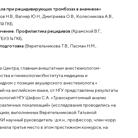
ю его историю приняли участие 5600 специалистов оч
, включая РФ. Самые актуальные вопросы акушерства и 
 репродуктивной медицины, детской и подростковой ги
ались ежедневно с 8.00 до 18.00 одновременно в 10 
товлено 3 выступления:
нности и родов при рецидивирующих тромбозах в анам
н А.В., Рогов Н.В., Вагнер Ю.Н., Дмитриева О.В., Колесн
дома ГБУЗ 1й ГКБ;
гическое лечение. Профилактика рецидивов
(Крамской
овместно с ГБУЗ 1я ГКБ;
равидарная подготовка
(Веретельникова Т.В., Пасман Н.