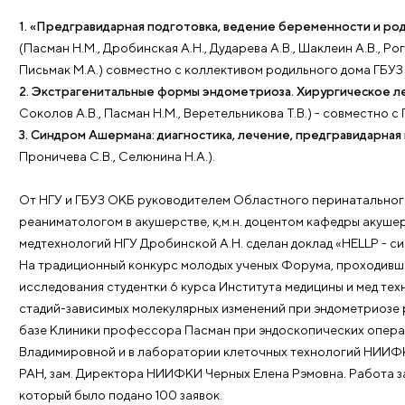
В работе этого самого грандиозного Форума за вс
при онлайн подключении из 226 городов и 13 стран
гинекологической эндокринологии, перинатологии,
ультразвуковой и лабораторной диагностики обсужд
От НГУ и «Клиники профессора Пасман» было подго
1. «Предгравидарная подготовка, ведение береме
(Пасман Н.М., Дробинская А.Н., Дударева А.В., Шаклеи
Письмак М.А.) совместно с коллективом родильного 
2. Экстрагенитальные формы эндометриоза. Хирур
Соколов А.В., Пасман Н.М., Веретельникова Т.В.) - с
3. Синдром Ашермана: диагностика, лечение, предг
Проничева С.В., Селюнина Н.А.).