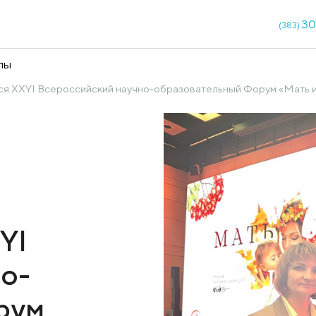
кции
Чекапы
кве состоялся XXYI Всероссийский научно-образоват
ря в
я XXYI