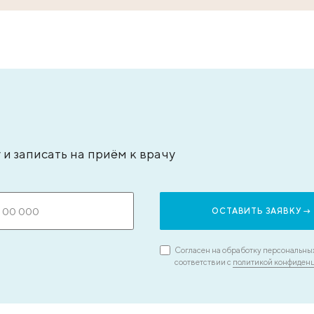
типьева Александра Сергеевна
Бадаля
ач – анестезиолог-реаниматолог, стаж - 15
кандида
т
врач-экс
ЗАПИСАТЬСЯ НА ПРИЕМ