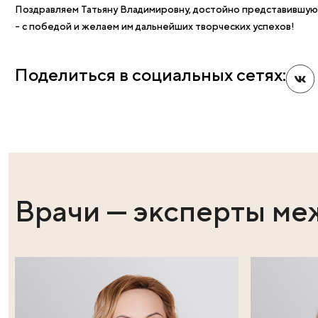
От НГУ и ГБУЗ ОКБ руководителем Областного пер
реаниматологом в акушерстве, к,м.н. доцентом каф
медтехнологий НГУ Дробинской А.Н. сделан доклад 
На традиционный конкурс молодых ученых Форума, 
исследования студентки 6 курса Института медици
стадий-зависимых молекулярных изменений при энд
базе Клиники профессора Пасман при эндоскопиче
Владимировной и в лаборатории клеточных техноло
РАН, зам. Директора НИИФКИ Черных Елена Рэмовна
который было подано 100 заявок.
Поздравляем Татьяну Владимировну, достойно пред
- с победой и желаем им дальнейших творческих ус
Поделиться в социальных сет