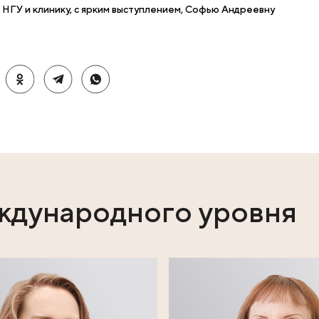
инатального Центра, главным внештатным анестезиол
едры акушерства и гинекологии Института медицины и
«HELLP - синдром с позиции акушерского анестезиоло
проходивший на английском языке, от НГУ представлен
ны и мед технологий НГУ Шифон С.А. «Транскриптомный
ометриозе различных локализаций» (исследования про
ских операциях, выполненных Веретельниковой Татья
гий НИИФКИ научный руководитель -д.м.н., профессор
. Работа заняла третье место в этом престижном конк
ставившую НГУ и клинику, с ярким выступлением, Со
пехов!
ях: