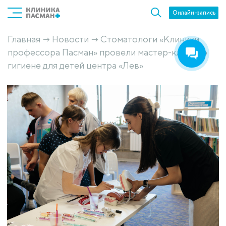
Онлайн-запись
Главная
Новости
Стоматологи «Клиники
→
→
профессора Пасман» провели мастер-класс по
гигиене для детей центра «Лев»