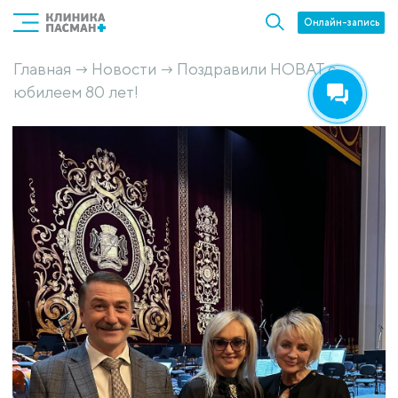
Онлайн-запись
Главная
Новости
Поздравили НОВАТ с
→
→
юбилеем 80 лет!