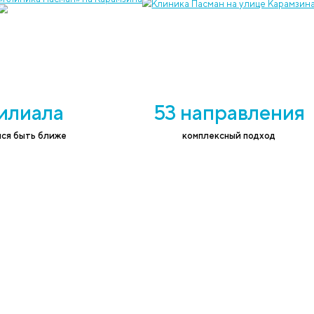
ефон
*
Согласе
соответ
на независимых ис