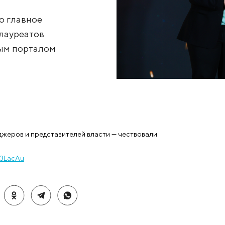
ицинский
ца прошло главное
аждения лауреатов
ной деловым порталом
, топ-менеджеров и представителей власти — чествов
неса.