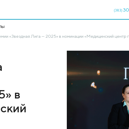
кции
Чекапы
ителем премии «Звездная Лига — 2025» в номинации
тала
мии
 2025» в