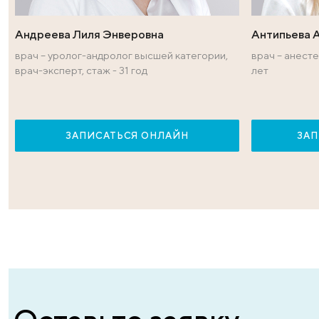
Андреева Лиля Энверовна
Ан
врач – уролог-андролог высшей категории,
вр
врач-эксперт, стаж - 31 год
ле