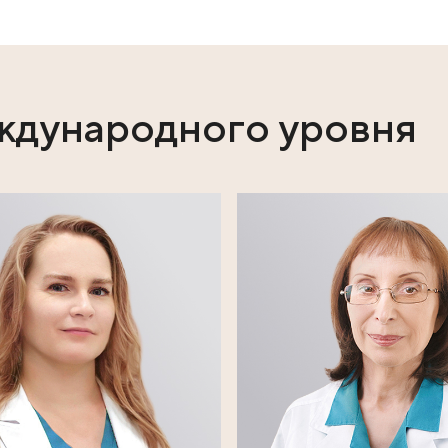
tps://clck.ru/3LacAu
ях:
ы международного 