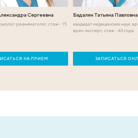
типьева Александра Сергеевна
Бадаля
ач – анестезиолог-реаниматолог, стаж - 15
кандида
т
врач-экс