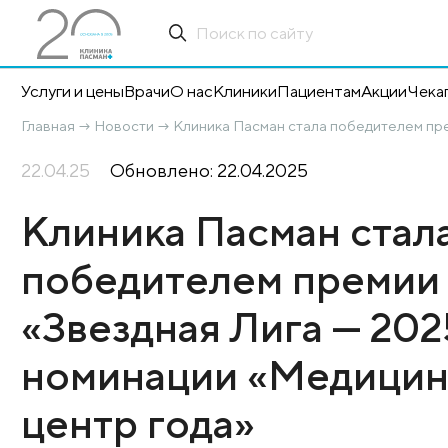
Услуги и цены
Врачи
О нас
Клиники
Пациентам
А
Главная
Новости
Клиника Пасман стала побед
→
→
22.04.25
Обновлено: 22.04.2025
Клиника Пасман с
победителем пре
«Звездная Лига —