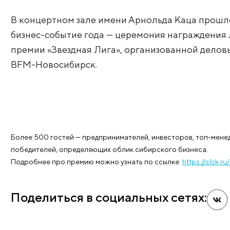
номинации «Мед
центр года»
В концертном зале имени Арнольда Ка
бизнес-событие года — церемония нагр
премии «Звездная Лига», организован
BFM-Новосибирск.
Более 500 гостей — предпринимателей, инвесторов
победителей, определяющих облик сибирского биз