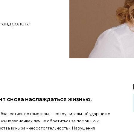
этим
о уролога-андролога
s.ru