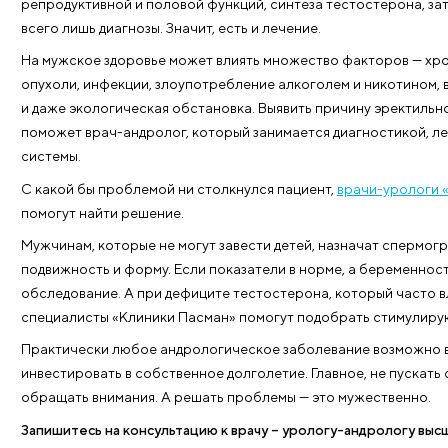
Визит к врачу вернет уверенность 
Для любого мужчины неудача в постели, как и нес
пояса. Не стоит этого стыдиться. Наоборот — при 
специалисту. Врачи назовут всё своими именами, из
репродуктивной и половой функций, синтеза тестос
всего лишь диагнозы. Значит, есть и лечение.
На мужское здоровье может влиять множество фак
опухоли, инфекции, злоупотребление алкоголем и 
и даже экологическая обстановка. Выявить причин
поможет врач-андролог, который занимается диаг
системы.
С какой бы проблемой ни столкнулся пациент,
врач
помогут найти решение.