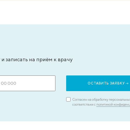
типьева Александра Сергеевна
Бадаля
ач – анестезиолог-реаниматолог, стаж - 15
кандида
т
врач-экс
ЗАПИСАТЬСЯ НА ПРИЕМ