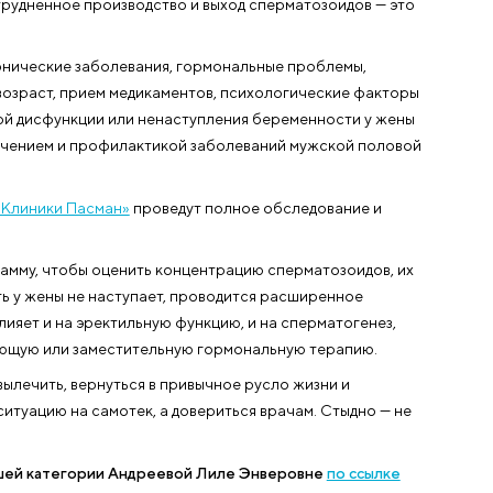
и позволит снова наслаждаться жизнь
пособность обзавестись потомством, — сокрушительный
первых тревожных звоночках лучше обратиться за помо
бавив от чувства вины за «несостоятельность». Наруше
терона, затрудненное производство и выход спермато
торов — хронические заболевания, гормональные проб
никотином, возраст, прием медикаментов, психологиче
у эректильной дисфункции или ненаступления беременн
ностикой, лечением и профилактикой заболеваний муж
и-урологи «Клиники Пасман»
проведут полное обследо