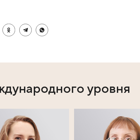
ат спермограмму, чтобы оценить концентрацию спермат
беременность у жены не наступает, проводится расшир
ый часто влияет и на эректильную функцию, и на сперм
 стимулирующую или заместительную гормональную т
озможно вылечить, вернуться в привычное русло жизн
не пускать ситуацию на самотек, а довериться врачам.
ственно.
ндрологу высшей категории Андреевой Лиле Энверовн
ях: