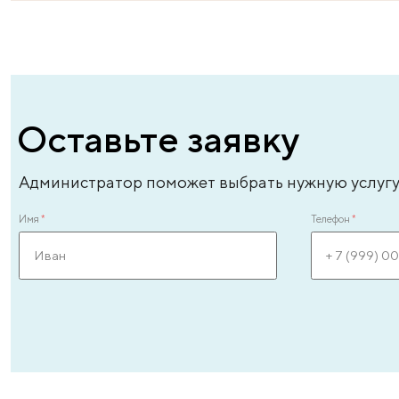
Андреева Лиля Энверовна
Ан
врач – уролог-андролог высшей категории,
вр
врач-эксперт, стаж - 31 год
ле
ЗАПИСАТЬСЯ ОНЛАЙН