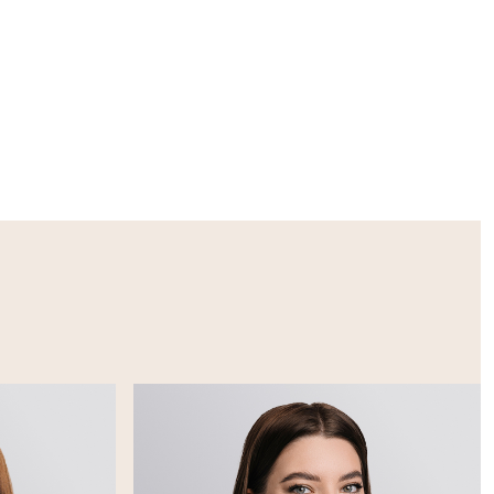
озоидов, их
енное
атогенез,
ерапию.
и и
 Стыдно — не
е
по ссылке