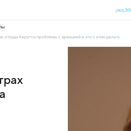
кции
Чекапы
жчин: узнали, откуда берутся проблемы с эрекцией и ч
ый страх
ткуда
ы с