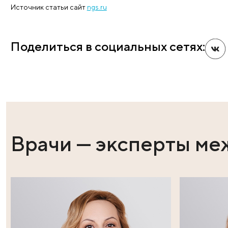
Мужчинам, которые не могут завести детей, назнач
подвижность и форму. Если показатели в норме, а 
обследование. А при дефиците тестостерона, котор
специалисты «Клиники Пасман» помогут подобрать
Практически любое андрологическое заболевание в
инвестировать в собственное долголетие. Главное, 
обращать внимания. А решать проблемы — это муже
Запишитесь на консультацию к врачу – урологу-а
Источник статьи сайт
ngs.ru
Поделиться в социальных сет