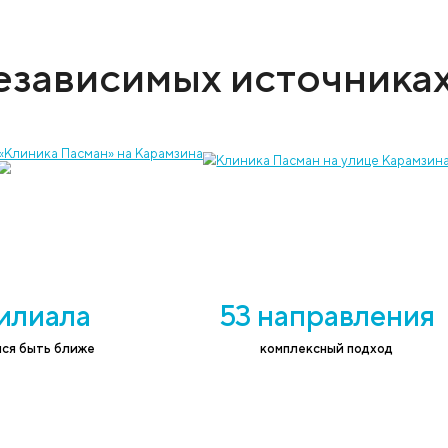
 услугу и записать на приём к врачу
ефон
*
Согласе
соответ