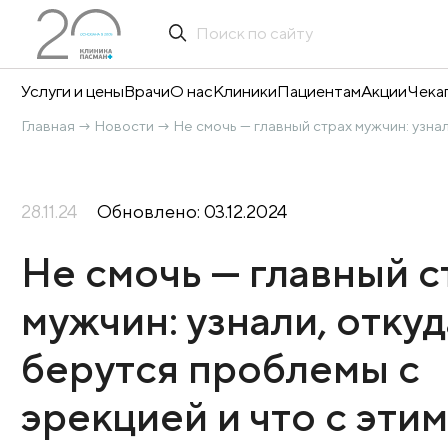
Услуги и цены
Врачи
О нас
Клиники
Пациентам
А
Главная
Новости
Не смочь — главный страх му
→
→
28.11.24
Обновлено: 03.12.2024
Не смочь — главн
мужчин: узнали, о
берутся проблем