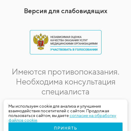
Версия для слабовидящих
Имеются противопоказания.
Необходима консультация
специалиста
Данная информация не является публичной офертой.
Мы используем cookie для анализа и улучшения
взаимодействия посетителей с сайтом. Продолжая
Стоимость, название и спектр услуг могут меняться.
пользоваться сайтом, вы даете
согласие на обработку
Получить актуальную на момент обращения за медицинской
файлов cookie
.
услугой информацию можно по телефону (383) 303-03-03
ПРИНЯТЬ