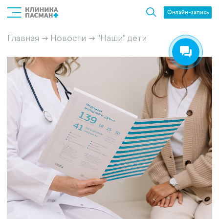
Онлайн-запись
Главная
Новости
"Наши" дети
→
→