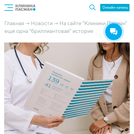
Онлайн-запись
Главная
Новости
На сайте "Клиники Пасман"
→
→
ещё одна "бриллиантовая" история