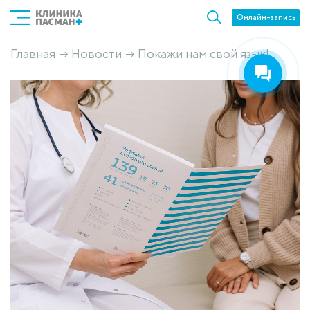
Онлайн-запись
Главная
Новости
Покажи нам свой язык!
→
→