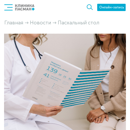
Онлайн-запись
Главная
Новости
Пасхальный стол
→
→