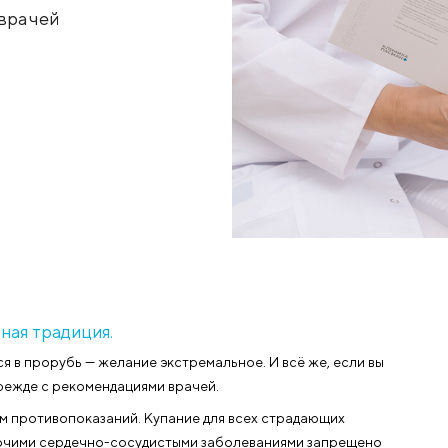
е!
: советы врачей