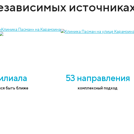
 услугу и записать на приём к врачу
ефон
*
Согласе
соответ