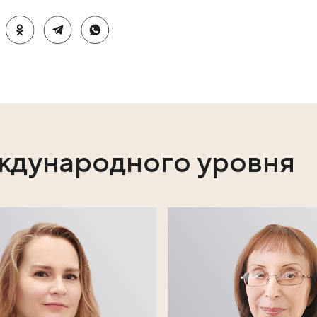
нские службы. У официальных мест крещенских купаний
тесь в запрещённых местах!
одеться. Из воды сразу выходите в тёплую обувь (вале
если близкие люди будут рядом и укутают вас в сухое п
амому сложно скоординировать движения и насухо выт
палатку (они есть у официальных купелей) и одевайте
 из термоса. Алкоголь в данный момент опасен для жиз
яем с Крещением!
ях: