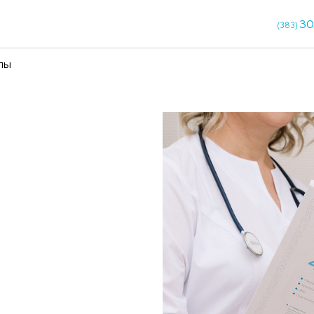
кции
Чекапы