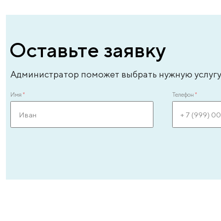
Андреева Лиля Энверовна
Ан
врач – уролог-андролог высшей категории,
вр
врач-эксперт, стаж - 31 год
ле
ЗАПИСАТЬСЯ ОНЛАЙН