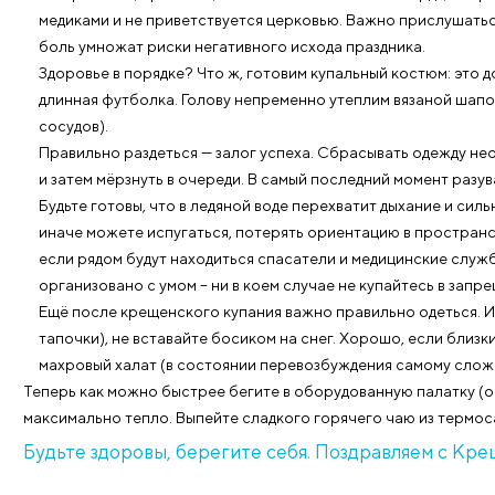
Традиционные крещенские купания — давн
Для Сибири, где зимние температуры довольно низки
намерены отметить праздник в ледяной купели, озн
Перед поездкой к освящённому водоёму сверьтес
гипертонией, аритмией, ишемической болезнью 
медиками и не приветствуется церковью. Важно п
боль умножат риски негативного исхода праздник
Здоровье в порядке? Что ж, готовим купальный к
длинная футболка. Голову непременно утеплим вя
сосудов).
Правильно раздеться — залог успеха. Сбрасывать
и затем мёрзнуть в очереди. В самый последний 
Будьте готовы, что в ледяной воде перехватит ды
иначе можете испугаться, потерять ориентацию в 