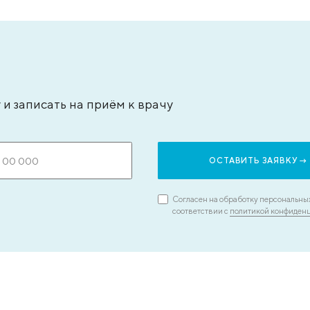
типьева Александра Сергеевна
Бадаля
ач – анестезиолог-реаниматолог, стаж - 15
кандида
т
врач-экс
ЗАПИСАТЬСЯ НА ПРИЕМ