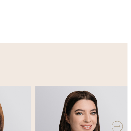
 всё
нки или
олотенце и
ереться).
сь
ни.