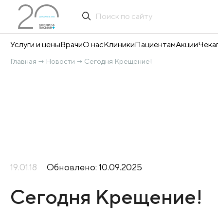
Услуги и цены
Врачи
О нас
Клиники
Пациентам
А
Главная
Новости
Сегодня Крещение!
→
→
19.01.18
Обновлено: 10.09.2025