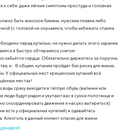
яя народная традиция.
е, окунуться в прорубь — желание экстремальное. И вс
акомьтесь прежде с рекомендациями врачей.
ь со списком противопоказаний. Купание для всех стр
сердца и прочими сердечно-сосудистыми заболевания
рислушаться к себе: даже лёгкие симптомы простуды и
а.
остюм: это должно быть женское бикини, мужские плавк
заной шапочкой (с головой не окунаемся, чтобы избеж
 одежду необходимо перед купелью, не нужно делать э
момент разуваемся и быстро обтираемся снегом.
хание и сильно забьётся сердце. Обязательно держитесь
пространстве, и… В общем, купание пройдёт без риска 