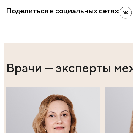
если рядом будут находиться спасатели и медици
организовано с умом – ни в коем случае не купай
Ещё после крещенского купания важно правильно 
тапочки), не вставайте босиком на снег. Хорошо, 
махровый халат (в состоянии перевозбуждения с
Теперь как можно быстрее бегите в оборудованную 
максимально тепло. Выпейте сладкого горячего чаю
Будьте здоровы, берегите себя. Поздравл
Поделиться в социальных сет