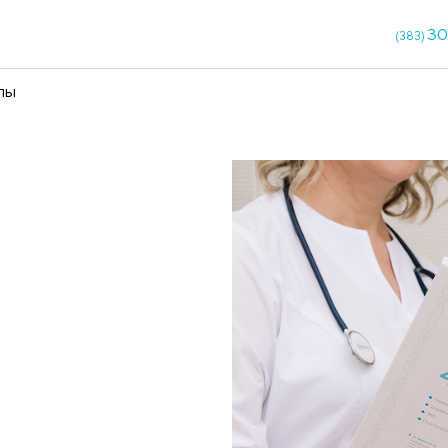
кции
Чекапы