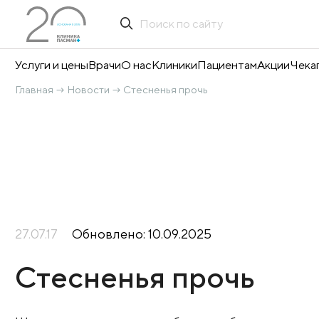
Услуги и цены
Врачи
О нас
Клиники
Пациентам
А
Главная
Новости
Стесненья прочь
→
→
27.07.17
Обновлено: 10.09.2025