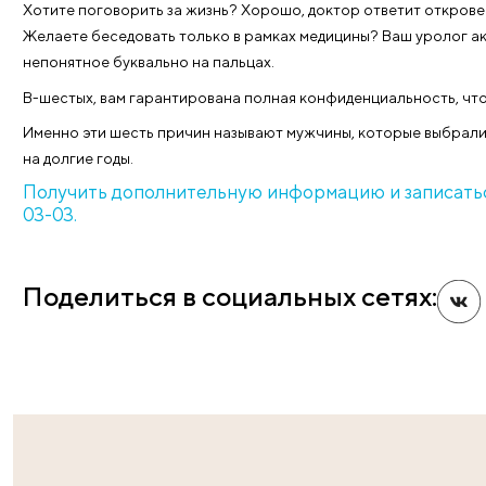
переживайте, лечение будет быстрым, а консультац
схему избавления от проблемы, которая мучает дол
В-третьих, все необходимые обследования, в том чи
волнений.
А если окажется, что урологическое лечение предп
Пасман» вам смогут оказать помощь прямо во врем
удобное вам время — и это четвёртая причина.
В-пятых, врачи «Клиники Пасман» — крайне деликат
Хотите поговорить за жизнь? Хорошо, доктор ответ
Желаете беседовать только в рамках медицины? Ваш
непонятное буквально на пальцах.
В-шестых, вам гарантирована полная конфиденциал
Именно эти шесть причин называют мужчины, котор