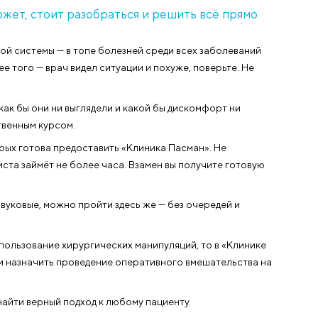
ного пола. Ведь если на головную боль или нытьё сус
ошениях, воспалительные изменения главного достоинс
панику и заставляют…
тернет в поисках чудодейственного средства. Тогда как 
онимном форуме никто вам не поставит.
рологу — может, стоит разобраться и решить в
 мочеполовой системы — в топе болезней среди всех з
 один, более того — врач видел ситуации и похуже, пов
спаления, как бы они ни выглядели и какой бы диском
дним лекарственным курсом.
плекс которых готова предоставить «Клиника Пасман»