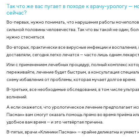
Мужское здоровье — предмет особого внимания силь
можно махнуть рукой, то проблемы в интимных отн
неполадки с мочеиспусканием повергают мужчин в 
Нет, не идти к врачу, к сожалению. А перерывать Ин
поверьте, волшебных рецептов нет, и диагноз на ан
Так что же вас пугает в походе к врачу-у
сейчас?
Во-первых, нужно понимать, что нарушения работы
сильной половины человечества. Так что вы такой не
нужно стесняться.
Во-вторых, практически все вирусные инфекции и во
доставляли, сегодня легко лечатся — часто лишь о
Или с применением лечебных процедур, полный ком