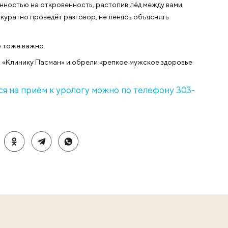
ия специалиста займёт не более часа. Взамен вы получ
гое время.
сле ультразвуковые, можно пройти здесь же — без очер
олагает использование хирургических манипуляций, то
я приёма или назначить проведение оперативного вмеш
ны и умеют найти верный подход к любому пациенту.
ит откровенностью на откровенность, растопив лёд ме
 уролог аккуратно проведёт разговор, не ленясь объя
ьность, что тоже важно.
ые выбрали «Клинику Пасман» и обрели крепкое мужс