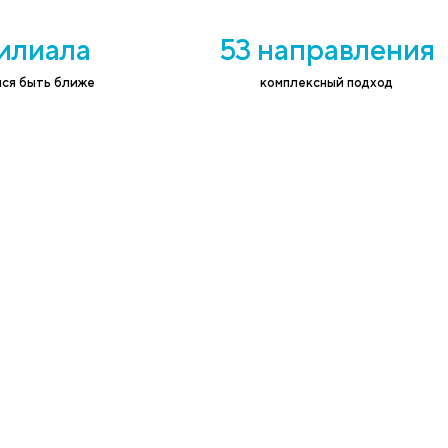
 услугу и записать на приём к врачу
ефон
*
Согласе
соответ
на независимых ис