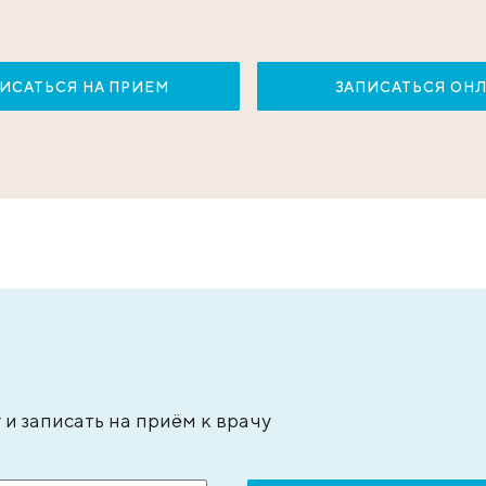
типьева Александра Сергеевна
Бадаля
ач – анестезиолог-реаниматолог, стаж - 15
кандида
т
врач-экс