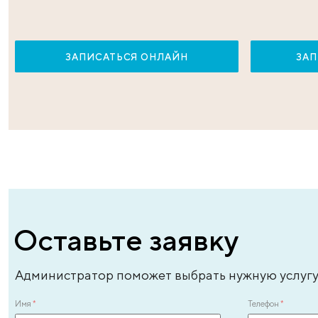
Андреева Лиля Энверовна
Ан
врач – уролог-андролог высшей категории,
вр
врач-эксперт, стаж - 31 год
ле