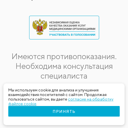
Имеются противопоказания.
Необходима консультация
специалиста
Данная информация не является публичной офертой.
Мы используем cookie для анализа и улучшения
взаимодействия посетителей с сайтом. Продолжая
Стоимость, название и спектр услуг могут меняться.
пользоваться сайтом, вы даете
согласие на обработку
Получить актуальную на момент обращения за медицинской
файлов cookie
.
услугой информацию можно по телефону (383) 303-03-03
ПРИНЯТЬ