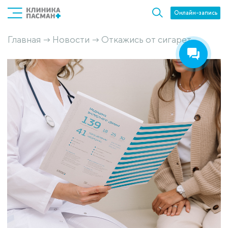
Онлайн-запись
Главная
Новости
Откажись от сигарет
→
→