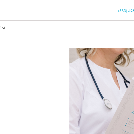
кции
Чекапы