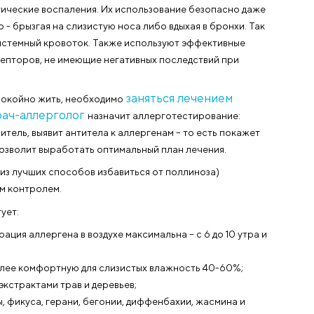
овы – газоны укрыты талым снегом, деревья сиротливо
ометр покажет уверенный плюс, всё вокруг вмиг зазеле
упит непростой период.
е аллергических состояний. Самое главное сейчас – 
ульмонолога
множество средств, в том числе эффек
ают аллергические воспаления. Их использование бе
дует местно - брызгая на слизистую носа либо вдыхая в
опадают в системный кровоток. Также используют эфф
еновых рецепторов, не имеющие негативных последств
заняться лече
 дышать и спокойно жить, необходимо
Врач-аллерголог
стрений.
назначит аллерготестир
т раздражитель, выявит антитела к аллергенам – то е
ллергии, и позволит выработать оптимальный план лече