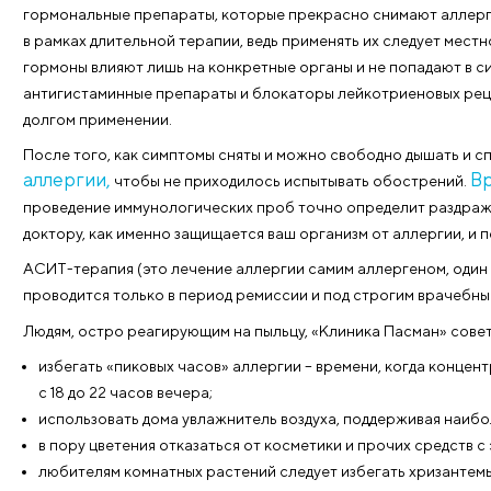
Апрель, но Сибирь не спешит сбрасывать зимние ок
ветвями. Хотя мы прекрасно знаем: как только терм
зацветёт. Радостно? Да! А вот для аллергиков наст
«Клиника Пасман» предлагает качественное лечени
мучительные симптомы.
врача-п
В арсенале
гормональные препараты, которые прекрасно сним
в рамках длительной терапии, ведь применять их сле
гормоны влияют лишь на конкретные органы и не п
антигистаминные препараты и блокаторы лейкотри
долгом применении.
После того, как симптомы сняты и можно свободно
аллергии,
чтобы не приходилось испытывать обо
проведение иммунологических проб точно определи
доктору, как именно защищается ваш организм от а