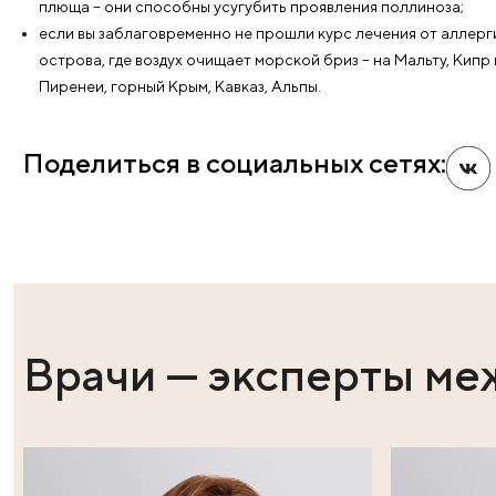
АСИТ-терапия (это лечение аллергии самим аллерг
проводится только в период ремиссии и под строг
Людям, остро реагирующим на пыльцу, «Клиника Па
избегать «пиковых часов» аллергии – времени, ког
с 18 до 22 часов вечера;
использовать дома увлажнитель воздуха, поддер
в пору цветения отказаться от косметики и прочих
любителям комнатных растений следует избегать 
плюща – они способны усугубить проявления пол
если вы заблаговременно не прошли курс лечения
острова, где воздух очищает морской бриз – на Ма
Пиренеи, горный Крым, Кавказ, Альпы.