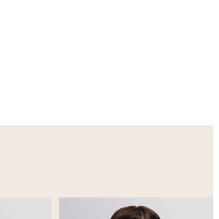
за)
 до 10 утра и
40-60%;
асмина и
сь на
Балканы,