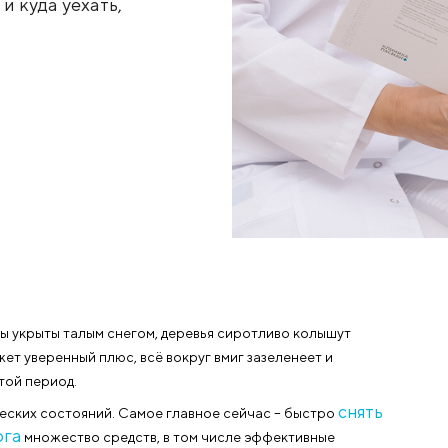
гией
 России и куда уехать,