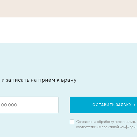
типьева Александра Сергеевна
Бадаля
ач – анестезиолог-реаниматолог, стаж - 15
кандида
т
врач-экс
ЗАПИСАТЬСЯ НА ПРИЕМ