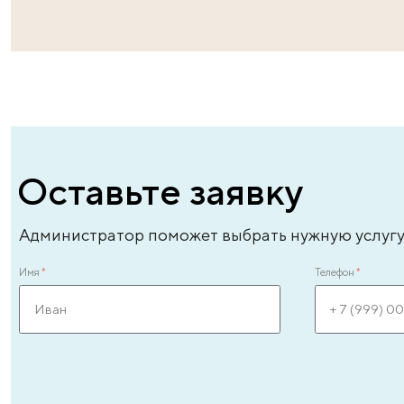
Андреева Лиля Энверовна
Ан
врач – уролог-андролог высшей категории,
вр
врач-эксперт, стаж - 31 год
ле
ЗАПИСАТЬСЯ ОНЛАЙН