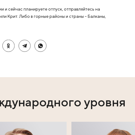
еном, один из лучших способов избавиться от поллино
им врачебным контролем.
сман» советует:
да концентрация аллергена в воздухе максимальна – с 6
живая наиболее комфортную для слизистых влажность 
 средств с экстрактами трав и деревьев;
хризантемы, фикуса, герани, бегонии, диффенбахии, ж
линоза;
 от аллергии и сейчас планируете отпуск, отправляйте
льту, Кипр или Крит. Либо в горные районы и страны – 