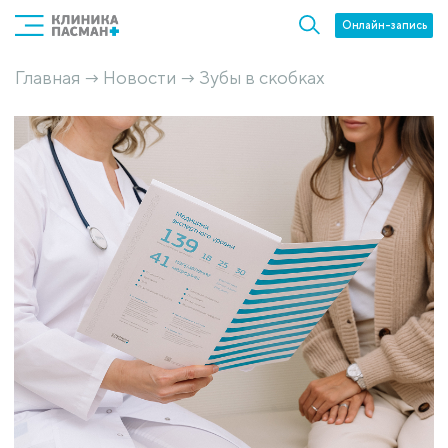
Онлайн-запись
Главная
Новости
Зубы в скобках
→
→