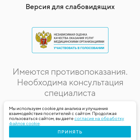
Версия для слабовидящих
Имеются противопоказания.
Необходима консультация
специалиста
Данная информация не является публичной офертой.
Мы используем cookie для анализа и улучшения
взаимодействия посетителей с сайтом. Продолжая
Стоимость, название и спектр услуг могут меняться.
пользоваться сайтом, вы даете
согласие на обработку
Получить актуальную на момент обращения за медицинской
файлов cookie
.
услугой информацию можно по телефону (383) 303-03-03
ПРИНЯТЬ