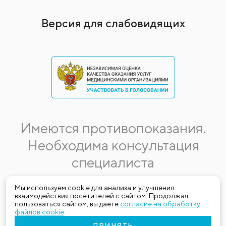
Версия для слабовидящих
Имеются противопоказания.
Необходима консультация
специалиста
Данная информация не является публичной офертой.
Мы используем cookie для анализа и улучшения
взаимодействия посетителей с сайтом. Продолжая
Стоимость, название и спектр услуг могут меняться.
пользоваться сайтом, вы даете
согласие на обработку
Получить актуальную на момент обращения за медицинской
файлов cookie
.
услугой информацию можно по телефону (383) 303-03-03
ПРИНЯТЬ