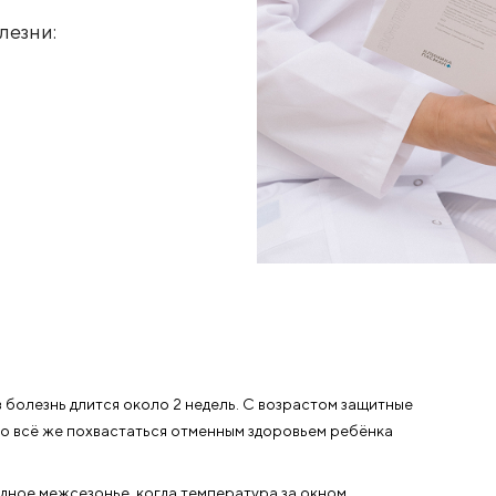
тские болезни:
врачи