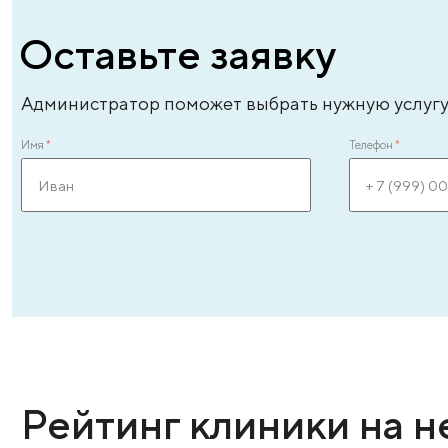
Андреева Лиля Энверовна
Ан
врач – уролог-андролог высшей категории,
вр
врач-эксперт, стаж - 31 год
ле
ЗАПИСАТЬСЯ ОНЛАЙН