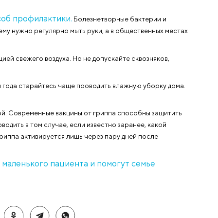
ть температуру воды для купания. Детям постарше ук
иваниями.
«Клиники Пасман». Они помогут сформировать график
у противостоять болезням.
оять болезням.
Одно из главных условий укрепления
и овощи, ржаной хлеб и овсянка, сливочное масло и мё
Клинике Пасман» ваш личный педиатр.
т быть усилены приёмом поливитаминных комплексов. 
нный способ профилактики.
Болезнетворные бакт
аза. Вот почему нужно регулярно мыть руки, а в общест
ой циркуляцией свежего воздуха. Но не допускайте скв