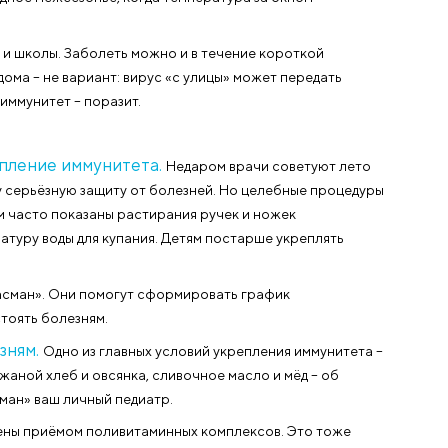
. Каждый раз болезнь длится около 2 недель. С возраст
еют реже. Но всё же похвастаться отменным здоровье
измы в холодное межсезонье, когда температура за ок
ше.
тские сады и школы. Заболеть можно и в течение коро
зно сидеть дома – не вариант: вирус «с улицы» может п
ый детский иммунитет – поразит.
икой!
х на укрепление иммунитета.
Недаром врачи сов
у организму серьёзную защиту от болезней. Но целеб
мер, малышам часто показаны растирания ручек и ноже