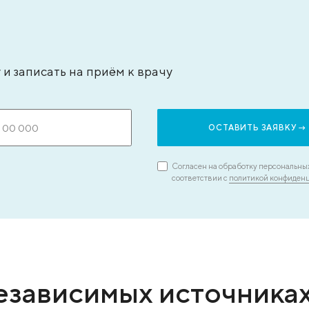
типьева Александра Сергеевна
Бадаля
ач – анестезиолог-реаниматолог, стаж - 15
кандида
т
врач-экс
ЗАПИСАТЬСЯ НА ПРИЕМ