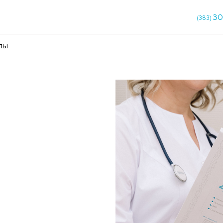
кции
Чекапы
онье
д в