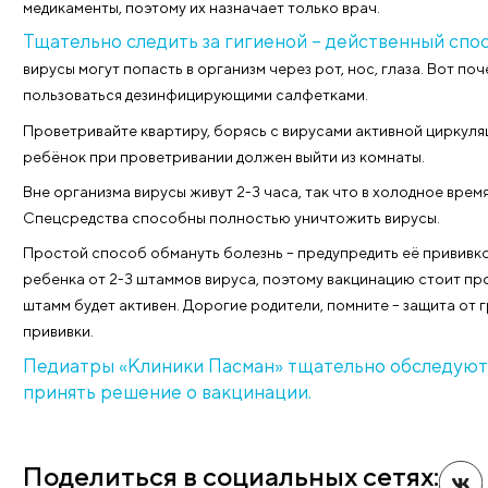
охлажденным полотенцем. Можно постепенно снижа
иммунитет рекомендуется контрастным душем, обл
Всё о процедуре закаливания расскажут педиатры 
закаливающих процедур, которые помогут организм
Правильное питание даст силы противост
приём достаточного количества витаминов. Фрукты 
основах полезного и вкусного меню расскажет в «
В некоторых случаях профилактические меры могу
медикаменты, поэтому их назначает только врач.
Тщательно следить за гигиеной – действе
вирусы могут попасть в организм через рот, нос, гл
пользоваться дезинфицирующими салфетками.
Проветривайте квартиру, борясь с вирусами активн