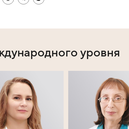
ты.
лодное время года старайтесь чаще проводить влажную 
русы.
её прививкой. Современные вакцины от гриппа способ
 стоит проводить в том случае, если известно заранее
защита от гриппа активируется лишь через пару дней 
следуют маленького пациента и помогут се
ях: