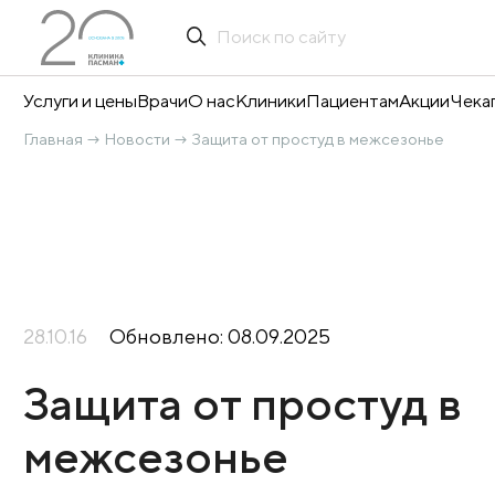
Услуги и цены
Врачи
О нас
Клиники
Пациентам
А
Главная
Новости
Защита от простуд в межсез
→
→
28.10.16
Обновлено: 08.09.2025
Защита от просту