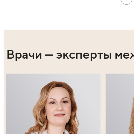
ребёнок при проветривании должен выйти из комна
Вне организма вирусы живут 2-3 часа, так что в хо
Спецсредства способны полностью уничтожить ви
Простой способ обмануть болезнь – предупредить 
ребенка от 2-3 штаммов вируса, поэтому вакцинацию
штамм будет активен. Дорогие родители, помните – 
прививки.
Педиатры «Клиники Пасман» тщательно об
принять решение о вакцинации.
Поделиться в социальных сет