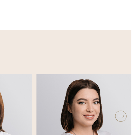
уборку дома.
ны защитить
, какой
после
мье