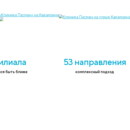
 услугу и записать на приём к врачу
ефон
*
Согласе
соответ