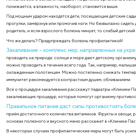
Ребёнок до 6 лет болеет ОРЗ и ОРВИ до 8 раз в год
функции организма крепчают, и дети постарше бол
могут далеко не все родители.
Активнее всего болезни нападают на детские орган
понижается, а влажность, наоборот, становится вы
Под мощным ударом находятся дети, посещающие де
прогулки, замёрзнув или промочив ноги. Но безвыла
родитель, и если взрослого болезнь минует, то слаб
Что же делать? Предупреждать болезнь профилакт
Закаливание – комплекс мер, направленны
проводить на природе: солнце и море дают детском
можно проводить в течение всего года. Так, напри