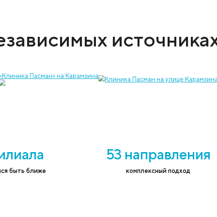
 услугу и записать на приём к врачу
ефон
*