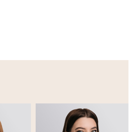
непрерывного
 подготовки
ние, умение
ждународного
в отделениях
ета, а также
ауки». Кроме
ета, а также
а очном этапе