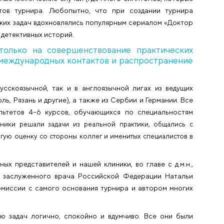
ого государственного университета завершил 
 спонсором которого является «Клиника профессора 
ю диагностических задач, основанных на реальных
ирали реальные клинические случаи (где много симпт
чей-экспертов турнира. Любопытно, что при созд
агностических задач вдохновлялись популярным сери
ее обычных детективных историй.
лено не только на совершенствование пр
ановление международных контактов и распр
нд как в русскоязычной, так и в англоязычной лига
 Симферополь, Рязань и другие), а также из Сербии и 