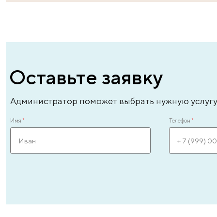
Андреева Лиля Энверовна
Ан
врач – уролог-андролог высшей категории,
вр
врач-эксперт, стаж - 31 год
ле
ЗАПИСАТЬСЯ ОНЛАЙН