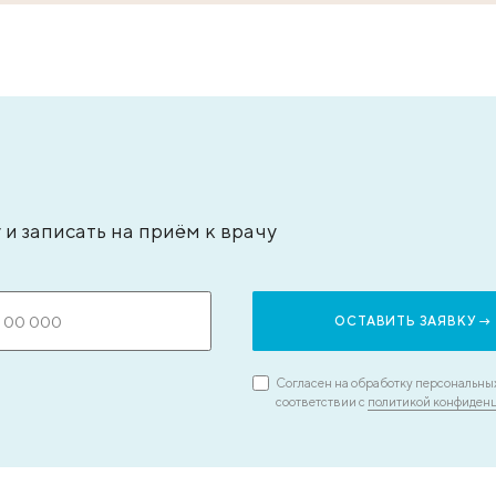
типьева Александра Сергеевна
Бадаля
ач – анестезиолог-реаниматолог, стаж - 15
кандида
т
врач-экс
ЗАПИСАТЬСЯ НА ПРИЕМ