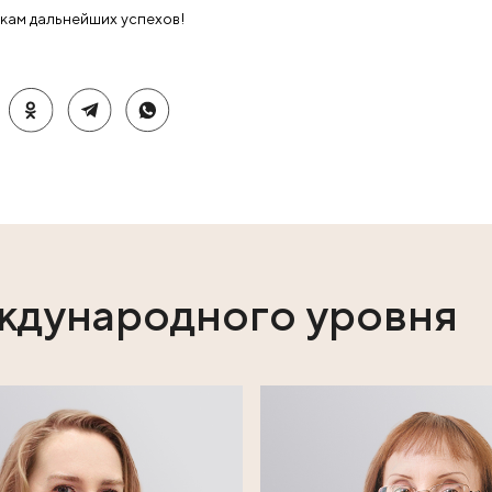
 факультет университета в Берлине).
Сибири, в котором развита многоуровневая модель 
й турнир - одно из звеньев единой системы
обные мероприятия развивают критическое мышле
ачи, умение анализировать и работать в команде.
заний подготовили для гостей и участников III Ме
ограмму. Все желающие смогли посетить экскурсии 
й базой Новосибирского государственного университ
РФ и посетить школу молодых учёных «Мозг и нейрон
балет «Жизель» Новосибирского театра оперы и бал
шой новосибирский планетарий. Так что в этом году н
 поближе познакомиться с Новосибирском!
сем участникам дальнейших успехов!