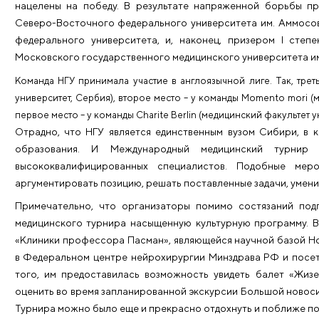
участники турнира являются студентами медици
«Лечебное дело» и «Педиатрия».
Во время состя
будущими врачами, обменивались идеями, а также по
области здравоохранения.
В составе экспертной комиссии турнира – немало 
профессором, завкафедрой акушерства и гинеко
Михайловны Пасман, которая является членом эк
задач заочного и очного этапов.
Нужно сказать, что участники турнира отнеслис
нацелены на победу. В результате напряженной 
Северо-Восточного федерального университета им
федерального университета, и, наконец, призе
Московского государственного медицинского унив
Команда НГУ принимала участие в англоязычной лиге.
университет, Сербия), второе место – у команды Mom