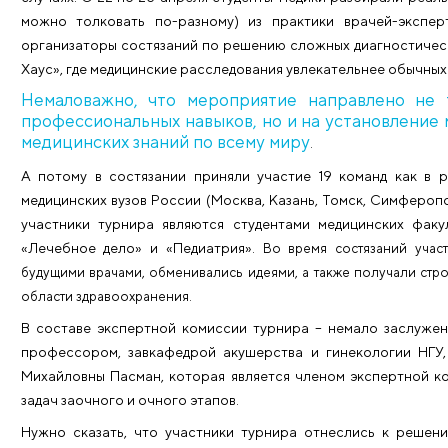
Вчера в новом учебном корпусе Новосибирск
Международный медицинский турнир, генеральным
первый в России медицинский турнир по решени
случаях. С 22 по 25 апреля студенты-медики разб
можно толковать по-разному) из практики вра
организаторы состязаний по решению сложных ди
Хаус», где медицинские расследования увлекательн
Немаловажно, что мероприятие направ
профессиональных навыков, но и на уст
медицинских знаний по всему миру
.
А потому в состязании приняли участие 19 кома
медицинских вузов России (Москва, Казань, Томск,