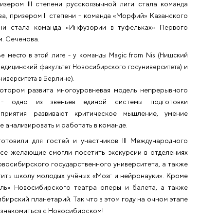
нских факультетов 4–6 курсов, обучающихся по сп
заний участники решали задачи из реальной практик
лучали строгую оценку со стороны коллег и именитых с
заслуженных представителей и нашей клиники, во гл
логии НГУ, заслуженного врача Российской Федер
спертной комиссии с самого основания турнира и ав
ь к решению задач логично, спокойно и вдумчиво. 
борьбы призером III степени русскоязычной лиги с
. Аммосова, призером II степени - команда «Морфий
ром I степени стала команда «Инфузории в туфель
ерситета им. Сеченова.
 Так, третье место в этой лиге - у команды Magic from
ento mori (медицинский факультет Новосибирского госун