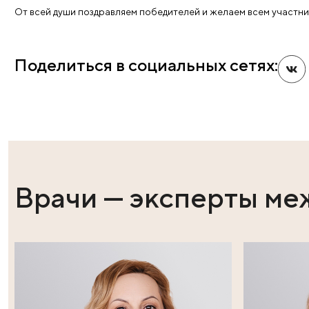
первое место – у команды Charite Berlin (медицинский
Отрадно, что НГУ является единственным вузом 
образования. И Международный медицински
высококвалифицированных специалистов. Под
аргументировать позицию, решать поставленные зад
Примечательно, что организаторы помимо состя
медицинского турнира насыщенную культурную пр
«Клиники профессора Пасман», являющейся научно
в Федеральном центре нейрохирургии Минздрава 
того, им предоставилась возможность увидеть 
оценить во время запланированной экскурсии Боль
Турнира можно было еще и прекрасно отдохнуть и
От всей души поздравляем победителей и желаем в