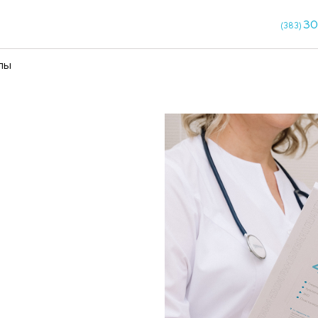
кции
Чекапы
я в НГУ