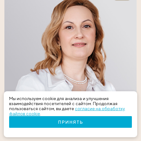
Мы используем cookie для анализа и улучшения
взаимодействия посетителей с сайтом. Продолжая
пользоваться сайтом, вы даете
согласие на обработку
Андреева Лиля Энверовна
файлов cookie
.
ПРИНЯТЬ
врач – уролог-андролог высшей категории,
врач-эксперт, стаж - 31 год