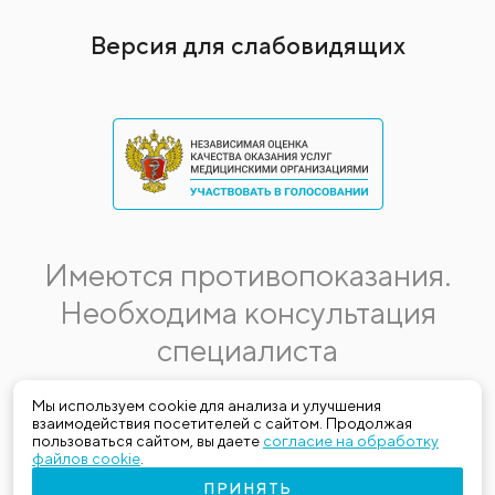
Версия для слабовидящих
Имеются противопоказания.
Необходима консультация
специалиста
Данная информация не является публичной офертой.
Мы используем cookie для анализа и улучшения
взаимодействия посетителей с сайтом. Продолжая
Стоимость, название и спектр услуг могут меняться.
пользоваться сайтом, вы даете
согласие на обработку
Получить актуальную на момент обращения за медицинской
файлов cookie
.
услугой информацию можно по телефону (383) 303-03-03
ПРИНЯТЬ