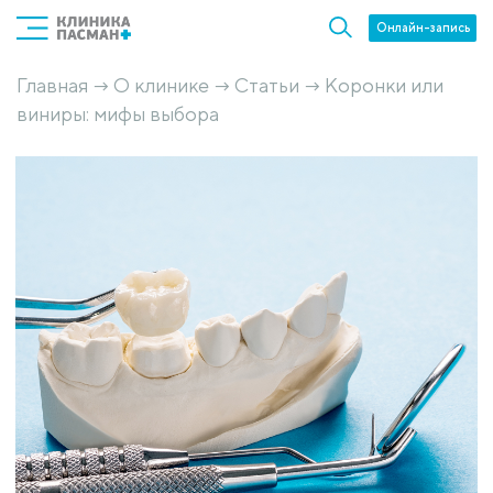
Онлайн-запись
Главная
О клинике
Статьи
Коронки или
→
→
→
виниры: мифы выбора