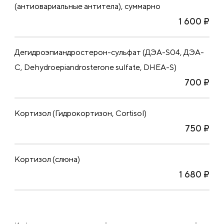
(антиовариальные антитела), суммарно
1 600 ₽
Дегидроэпиандростерон-сульфат (ДЭА-S04, ДЭА-
С, Dehydroepiandrosterone sulfate, DHEA-S)
700 ₽
Кортизол (Гидрокортизон, Cortisol)
750 ₽
Кортизол (слюна)
1 680 ₽