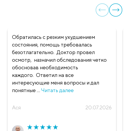
Обратилась с резким ухудшением
Х
состояния, помощь требовалась
Р
безотлагательно. Доктор провел
в
осмотр, назначил обследования четко
С
обосновав необходимость
п
каждого. Ответил на все
с
интересующие меня вопросы и дал
у
понятные ...
Читать далее
в
Ася
20.07.2026
Т
★
★
★
★
★