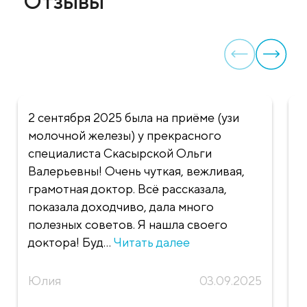
Отзывы
2 сентября 2025 была на приёме (узи
О
молочной железы) у прекрасного
А
специалиста Скасырской Ольги
и
Валерьевны! Очень чуткая, вежливая,
х
грамотная доктор. Всё рассказала,
д
показала доходчиво, дала много
л
полезных советов. Я нашла своего
ч
доктора! Буд...
Читать далее
п
О
Юлия
03.09.2025