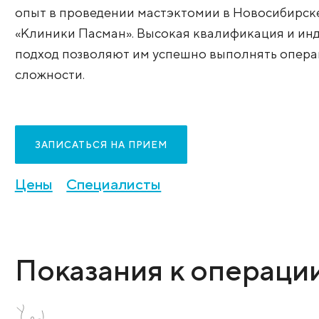
тканей, подкожно-жирового слоя, лимф
сосудов. Цель - удаление очага болезни 
расположенных поблизости пораженны
опыт в проведении мастэктомии в Нов
«Клиники Пасман». Высокая квалифика
подход позволяют им успешно выполня
сложности.
ЗАПИСАТЬСЯ НА ПРИЕМ
Цены
Специалисты