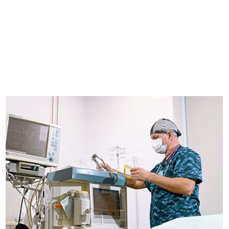
ачальные стадии рака у пожил
к правило, у женщин пожилого возраста часто наблю
рьезных заболеваний, поэтому избавиться от опухол
полнение мастэктомии.