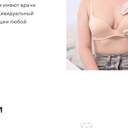
атических узлов и
(опухоли), а также
х лимфоузлов. Большой
осибирске имеют врачи
ция и индивидуальный
ть операции любой