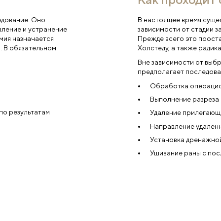
 в ближайшее врем
ю услугу
ефон
*
Согласе
соответ