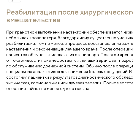
Как подготовиться к операци
Перед выполнением операции производится тщател
направлено на определение общего состояния паци
противопоказаний к хирургическому вмешательству
только после подтверждения диагноза по результат
порядке лечащий доктор назначает следующие про
Полный анализ крови и мочи.
ЭКГ и рентген всех органов грудной клетки.
Консультации стоматолога, терапевта, анестез
Все полученные данные анализируются на консилиу
которого принимается решение о необходимости о