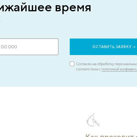
Лечение женщин лю
возраста
При отсутствии противопоказаний н
произведут мастэктомию пациенткам
возраста. При наличии сопутствующ
рачи
здоровьем врачи разработают индив
е
лечения.
ся
.