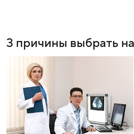
Стремительный рост опухол
При быстром увеличении размеров злокачествен
помочь только радикальная мера - полное удален
методы будут уже неспособны избавить от пробле
3 причины выбрат