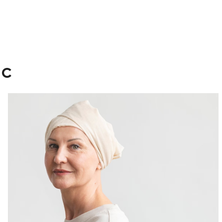
и
Н
ного образования может
Ка
ие молочных желез. Другие
се
мы.
вы
ь нас