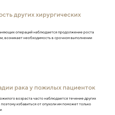
еэффективность других хирур
мешательств
ли после органосохраняющих операций наблюдаетс
окачественной опухоли, возникает необходимость в
стэктомии.