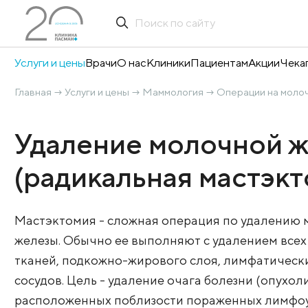
Услуги и цены
Врачи
О нас
Клиники
Пациентам
А
Главная
Услуги и цены
Маммология
Операци
→
→
→
Удаление молочн
(радикальная мас
Мастэктомия - сложная операция по у
железы. Обычно ее выполняют с удале