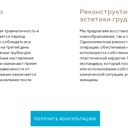
и
К
ьное обследование. Оно
В 
ентки, выявление и устранение
за
. Мастэктомия назначается
Пр
ам биопсии. В обязательном
Хо
цедуры:
Вн
пр
иолога.
ме врачей, по результатам
перации.