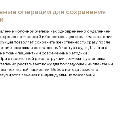
ак проходит операция (этапы)
настоящее время существует несколько методов выпол
висимости от стадии заболевания и степени поражени
ежде всего это простая мастэктомия, по Маддену, по 
лстеду, а также радикальная мастэктомия с реконструк
е зависимости от выбранного метода хирургического 
едполагает последовательное выполнение следующих 
Обработка операционного поля антисептиками.
Выполнение разреза вокруг молочной железы.
Удаление прилегающих тканей с подмышечными лимф
Направление удаленных тканей на расширенную гист
Установка дренажной системы для оттока жидкости.