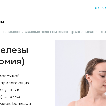
кции
Чекапы
и на молочной железе
Удаление молочной железы 
→
ой железы
тэктомия)
далению молочной
нием всех прилегающих