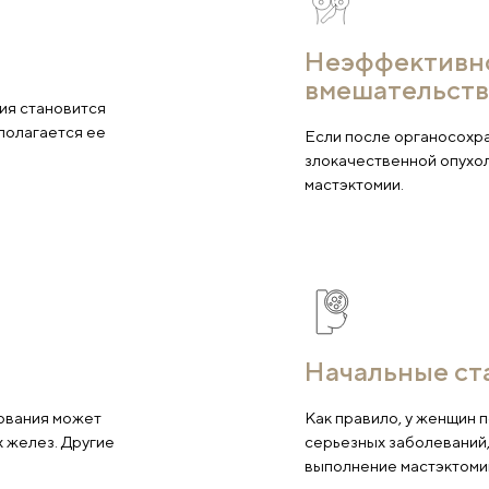
ации
Н
в
 мастектомия становится
заний предполагается ее
Ес
зл
ма