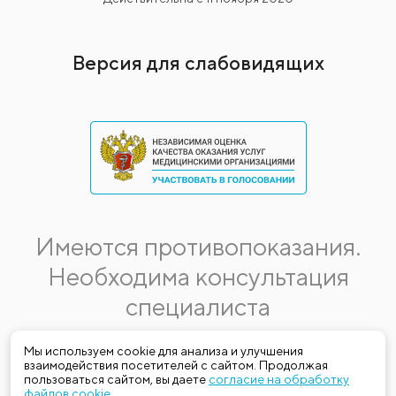
Версия для слабовидящих
Имеются противопоказания.
Необходима консультация
специалиста
Данная информация не является публичной офертой.
Мы используем cookie для анализа и улучшения
взаимодействия посетителей с сайтом. Продолжая
Стоимость, название и спектр услуг могут меняться.
пользоваться сайтом, вы даете
согласие на обработку
Получить актуальную на момент обращения за медицинской
файлов cookie
.