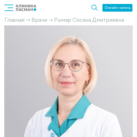
Онлайн-запись
Главная
Врачи
Рымар Оксана Дмитриевна
→
→