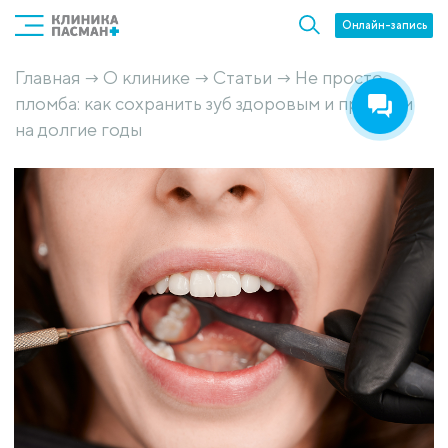
Онлайн-запись
Главная
О клинике
Статьи
Не просто
→
→
→
пломба: как сохранить зуб здоровым и прочным
на долгие годы