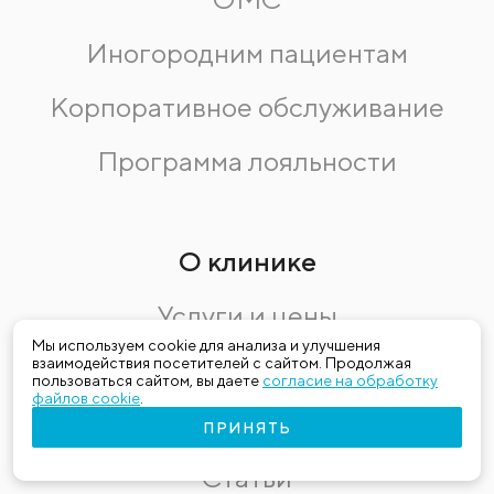
Иногородним пациентам
Корпоративное обслуживание
Программа лояльности
О клинике
Услуги и цены
Мы используем cookie для анализа и улучшения
Врачи
взаимодействия посетителей с сайтом. Продолжая
пользоваться сайтом, вы даете
согласие на обработку
файлов cookie
.
Клиники
ПРИНЯТЬ
Статьи