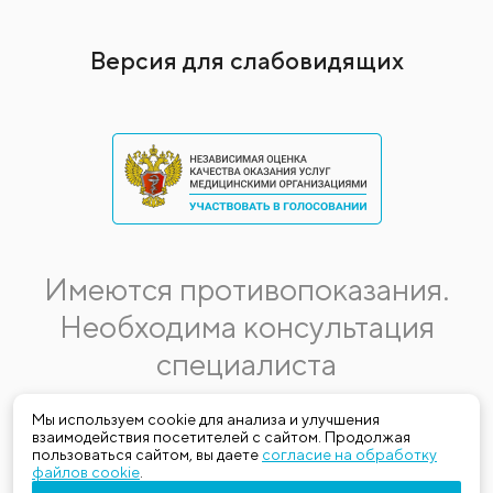
Версия для слабовидящих
Имеются противопоказания.
Необходима консультация
специалиста
Данная информация не является публичной офертой.
Мы используем cookie для анализа и улучшения
взаимодействия посетителей с сайтом. Продолжая
Стоимость, название и спектр услуг могут меняться.
пользоваться сайтом, вы даете
согласие на обработку
Получить актуальную на момент обращения за медицинской
файлов cookie
.