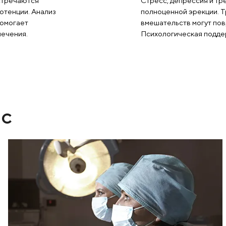
П
 железой встречаются
Ст
причин импотенции. Анализ
по
я терапия помогает
вм
м начале лечения.
Пс