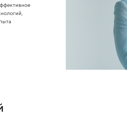
стичным или полным
и поддерживать
о полового акта.
длагает эффективное
ьных технологий,
омного опыта