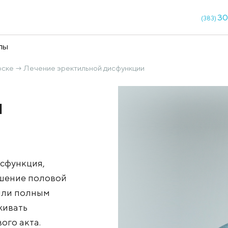
кции
Чекапы
 Новосибирске
Лечение эректильной дисфункции
→
ьной
льная дисфункция,
 это нарушение половой