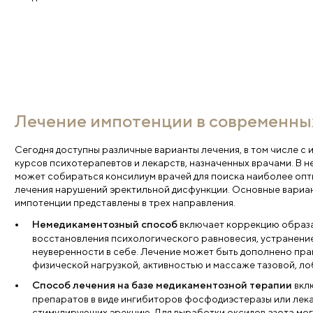
Основные симптомы импоте
Ослабление утренней эрекции и снижение 
первый индикатор нарушений. Одновременно сн
исчезает спонтанное желание, требуется больш
Затрудненная или ограниченная эректильна
неспособность достичь или поддерживать дост
акта. Она становится менее устойчивой, возник