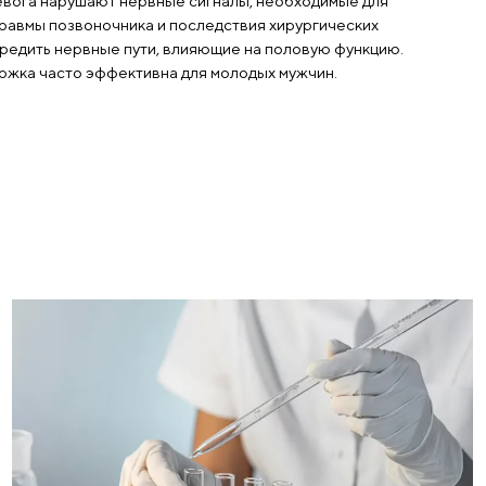
сихогенные и неврологически
ресс, депрессия и тревога нарушают нервные сигна
лноценной эрекции. Травмы позвоночника и последст
ешательств могут повредить нервные пути, влияющие
ихологическая поддержка часто эффективна для мол