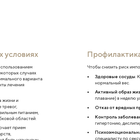
нции
С
з
либидо.
Утренняя эрекция —
ижается половое влечение,
Ст
е времени для возбуждения.
ме
я функция.
Главный симптом —
аточную эрекцию для полового
ает слабо или быстро теряется