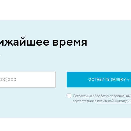
Оперируем пациенто
хроническими
ш
заболеваниями
то
Хирурги Клиники Пасман работают в 
анестезиологами, кардиологами, гем
эндокринологами. Пациентов пожило
или имеющих хронические заболеван
диабет, гипертония, варикоз) узкие с
2-3 недели подготовят к операции, ч
нежелательных последствий.