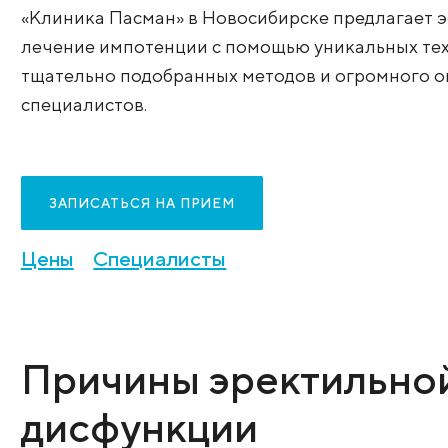
функции у мужчин, проявляющееся ча
отсутствием способности достигать ил
эрекцию, необходимую для полноценног
«Клиника Пасман» в Новосибирске пре
лечение импотенции с помощью уникал
тщательно подобранных методов и огр
специалистов.
ЗАПИСАТЬСЯ НА ПРИЕМ
Цены
Специалисты