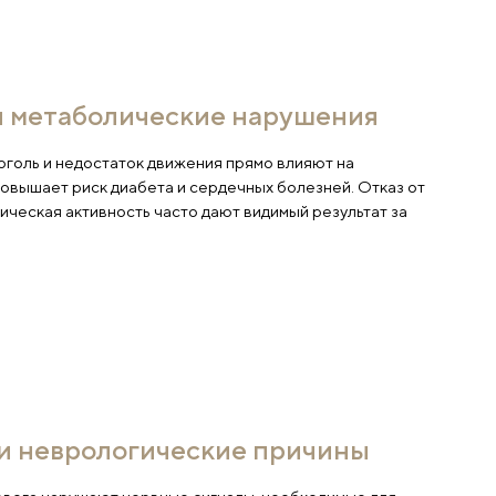
браз жизни и метаболические
рение, ожирение, алкоголь и недостаток движения п
тенцию. Лишний вес повышает риск диабета и сердеч
едных привычек и физическая активность часто дают 
сколько месяцев.