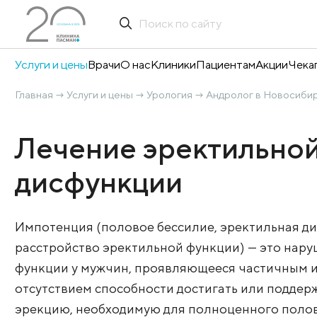
Услуги и цены
Врачи
О нас
Клиники
Пациентам
А
Главная
Услуги и цены
Урология
Андролог в
→
→
→
Лечение эректил
дисфункции
Импотенция (половое бессилие, эректи
расстройство эректильной функции) —