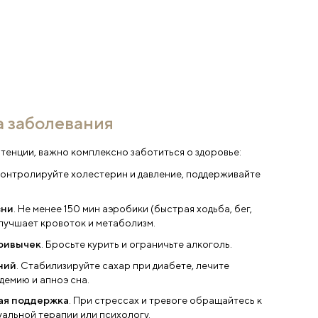
овременные способы диагност
аболевания
руктура диагностики заболевания включает ряд обязат
роприятий:
анализы на гормоны, допплерография сосудов и обла
биохимический анализ состава крови, спермограмма
ректальным способами органов в области малого та