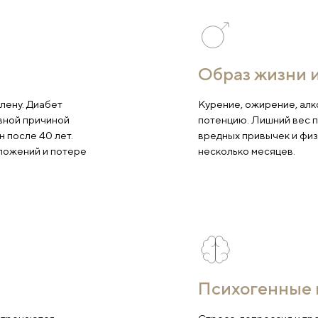
ьной
О
половому члену. Диабет
Ку
яются основной причиной
по
но у мужчин после 40 лет.
вр
жировых отложений и потере
не