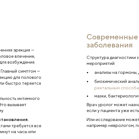
 в ближайшее врем
ю услугу
ефон
*
Согласе
соответ