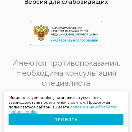
Версия для слабовидящих
Имеются противопоказания.
Необходима консультация
специалиста
Данная информация не является публичной офертой.
Мы используем cookie для анализа и улучшения
взаимодействия посетителей с сайтом. Продолжая
Стоимость, название и спектр услуг могут меняться.
пользоваться сайтом, вы даете
согласие на обработку
Получить актуальную на момент обращения за медицинской
файлов cookie
.
услугой информацию можно по телефону (383) 303-03-03
ПРИНЯТЬ