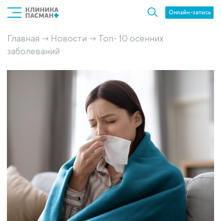
Онлайн-запись
Главная
Новости
Топ- 10 осенних
→
→
заболеваний