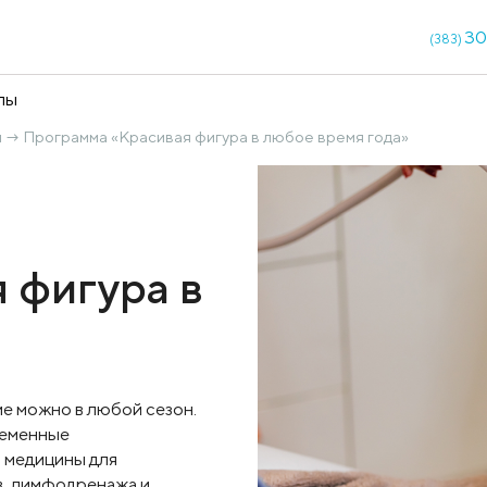
кции
Чекапы
ксотерапия
Программа «Красивая фигура в любое 
→
вая фигура в
а»