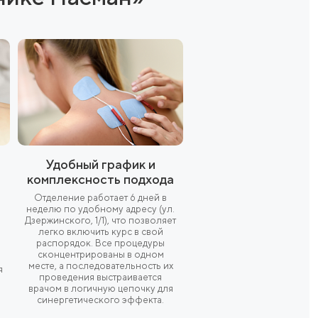
уляцию,
овышает
кальная
-жировую
мулирует
борьбу с
ы в «Клинике Пасман»