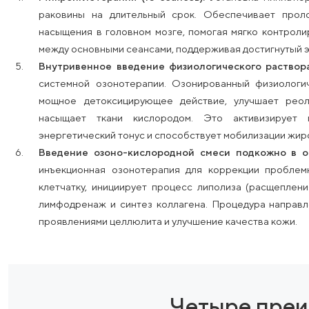
органов ЖКТ — врач-терапевт. Наши т
кардиологии и гастроэнтерологии, что поз
внутренние соматические причины избыточног
Иглорефлексотерапия (10 сеансов).
Класс
иглами на биологически активные точки. 
нейро-эндокринной регуляции, что способс
стабилизации психоэмоционального фона. 
удержания результата.
Микроиглотерапия (10 сеансов).
Установка
раковины на длительный срок. Обеспечи
насыщения в головном мозге, помогая мягко
между основными сеансами, поддерживая до
Внутривенное введение физиологического
системной озонотерапии. Озонированный 