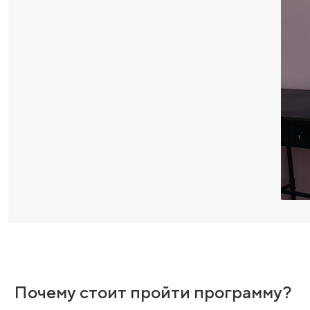
Моренков Павел Андре
врач-терапевт
гастроэнтеролог