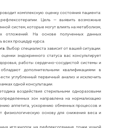
сивая фигура в любое время год
та медицинских наук, врача-рефлексотерапевта выс
7 лет) с привлечением профильного специалиста при
та.
Врач проводит комплексную оценку состояния п
 методикам рефлексотерапии. Цель — выявить во
 и эндокринной систем, которые могут влиять на мет
е жировых отложений. На основе полученных
вательность всех процедур курса.
докринолога.
Выбор специалиста зависит от вашей с
я или для оценки эндокринного статуса вас консу
и общего здоровья, работы сердечно-сосудистой с