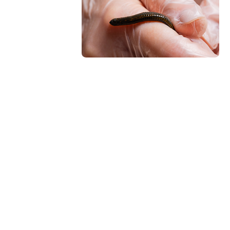
а»
шей
ациента:
зможные
аболизм,
 данных
итуации.
льтирует
истемы и