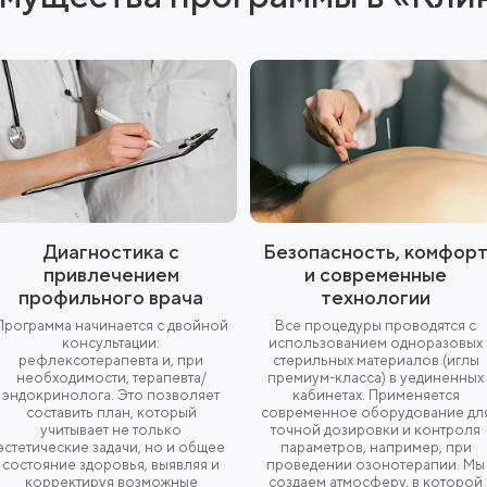
шает реологические свойства крови и микроцирк
визирует метаболизм на клеточном уровне, п
изации жировых запасов.
ожно в области бедер и ягодиц (5 сеансов).
Ло
и проблемных зон. Озон, введенный в подкожно
расщепления жиров), улучшает трофику тканей, сти
ра направлена на уменьшение локальных объемов, 
ва кожи.
преимущества программ