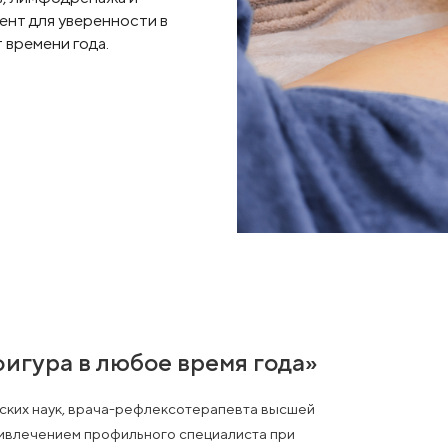
мочувствие можно в любой сезон.
роль, современные
восточной медицины для
на веществ, лимфодренажа и
й инструмент для уверенности в
симости от времени года.