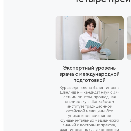
мощное детоксицирующее действие, улуч
насыщает ткани кислородом. Это акти
энергетический тонус и способствует мобил
Введение озоно-кислородной смеси подк
инъекционная озонотерапия для коррекци
клетчатку, инициирует процесс липолиза (
лимфодренаж и синтез коллагена. Процеду
проявлениями целлюлита и улучшение качест
Четыре 