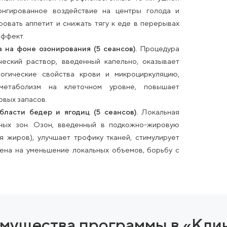
ерапевты обладают дополнительными квалифика
воляет провести углубленный первичный анализ и и
о веса в рамках одной консультации.
ическая методика воздействия стерильными одно
Стимуляция определенных зон направлена на норм
твует снижению аппетита, ускорению обменных про
Это создает физиологическую основу для снижени
 миниатюрных игл-кнопок на рефлексогенные точ
вает пролонгированное воздействие на центры г
 контролировать аппетит и снижать тягу к еде в п
стигнутый эффект.
 раствора на фоне озонирования (5 сеансов).
Пр
физиологический раствор, введенный капельно, о