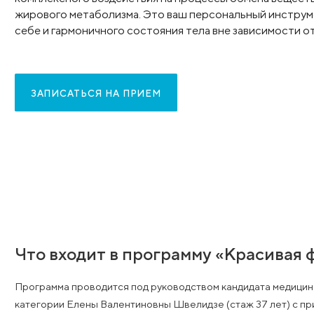
Поддерживать красивую фигуру и хорошее са
Наша программа объединяет врачебный конт
физиотерапевтические методики и традиции 
комплексного воздействия на процессы обме
жирового метаболизма. Это ваш персональны
себе и гармоничного состояния тела вне зави
ЗАПИСАТЬСЯ НА ПРИЕМ