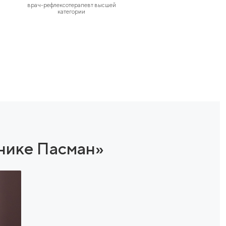
м атмосферу, в которой
 можете полностью
расслабиться.
ИЕМ
ием?