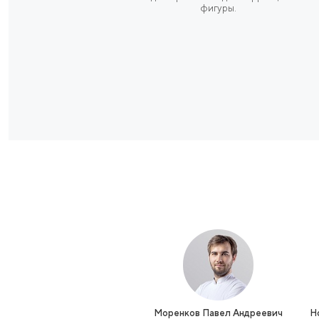
Экспертный уров
врача с междунаро
подготовкой
Курс ведет Елена Валент
Швелидзе — кандидат наук
летним опытом, проше
стажировку в Шанхайс
институте традиционн
китайской медицины. 
уникальное сочетан
фундаментальных медици
знаний и восточных прак