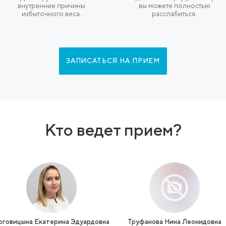
ень
Диагностика с
Безоп
дной
привлечением
и
профильного врача
иновна
Программа начинается с двойной
Все п
 с 37-
консультации:
исполь
дшая
рефлексотерапевта и, при
стерил
ком
необходимости, терапевта/
премиу
ой
эндокринолога. Это позволяет
каб
Это
составить план, который
совреме
ие
учитывает не только
точной
нских
эстетические задачи, но и общее
парам
тик,
состояние здоровья, выявляя и
провед