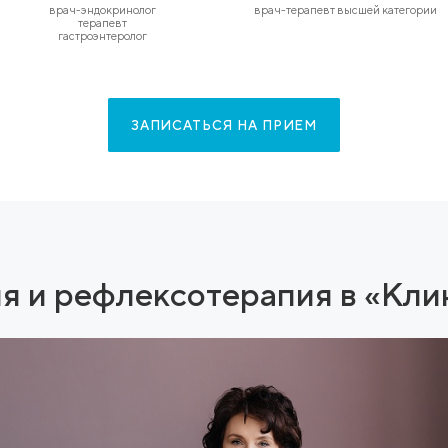
екции
корректируя возможные
создае
внутренние причины
вы
избыточного веса.
ЗАПИСАТЬСЯ НА ПР
Кто ведет пр