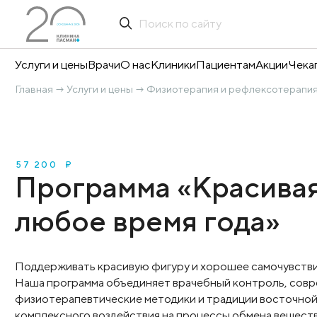
Услуги и цены
Врачи
О нас
Клиники
Пациентам
А
Главная
Услуги и цены
Физиотерапия и рефле
→
→
57 200 ₽
Программа «Краси
любое время год