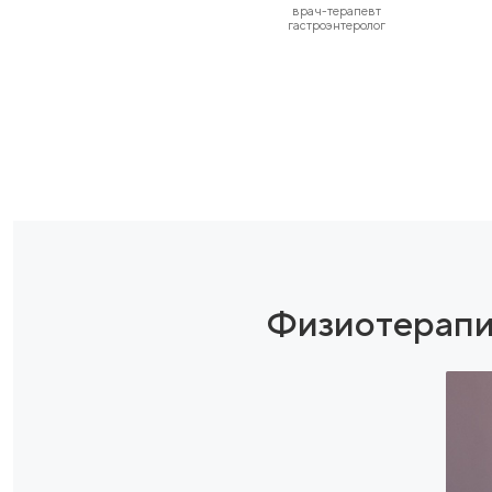
адаптированных для корр
фигуры.