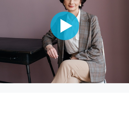
евич
Ноговицына Екатерина Эдуардовна
Труфа
врач-эндокринолог
врач-т
терапевт
гастроэнтеролог
ЗАПИСАТЬСЯ НА ПР