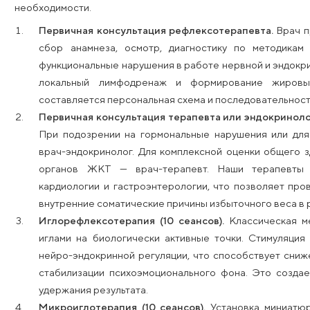
Что входит в программу «Кра
Программа проводится под руководством кандида
категории Елены Валентиновны Швелидзе (стаж 3
необходимости.
Первичная консультация рефлексотерапев
сбор анамнеза, осмотр, диагностику по
функциональные нарушения в работе нервной
локальный лимфодренаж и формировани
составляется персональная схема и последо
Первичная консультация терапевта или эн
При подозрении на гормональные нарушени
врач-эндокринолог. Для комплексной оценк