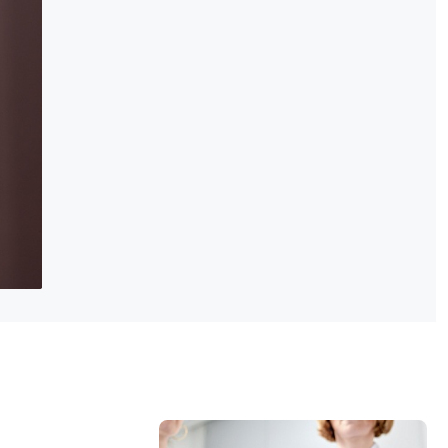
нова Нина Леонидовна
Швелидзе Елена Валентин
ерапевт высшей категории
врач-рефлексотерапевт высш
категории
ИЕМ