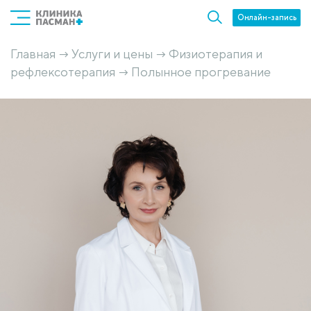
Онлайн-запись
Главная
Услуги и цены
Физиотерапия и
→
→
рефлексотерапия
Полынное прогревание
→