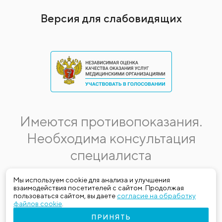
Версия для слабовидящих
Имеются противопоказания.
Необходима консультация
специалиста
Данная информация не является публичной офертой.
Мы используем cookie для анализа и улучшения
взаимодействия посетителей с сайтом. Продолжая
Стоимость, название и спектр услуг могут меняться.
пользоваться сайтом, вы даете
согласие на обработку
Получить актуальную на момент обращения за медицинской
файлов cookie
.
услугой информацию можно по телефону (383) 303-03-03
ПРИНЯТЬ