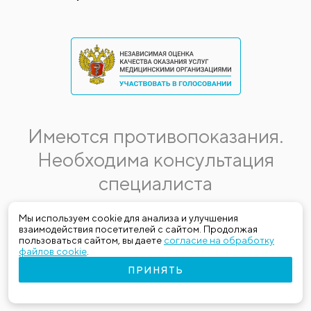
Имеются противопоказания.
Необходима консультация
специалиста
Данная информация не является публичной офертой.
Мы используем cookie для анализа и улучшения
взаимодействия посетителей с сайтом. Продолжая
Стоимость, название и спектр услуг могут меняться.
пользоваться сайтом, вы даете
согласие на обработку
Получить актуальную на момент обращения за медицинской
файлов cookie
.
услугой информацию можно по телефону (383) 303-03-03
ПРИНЯТЬ