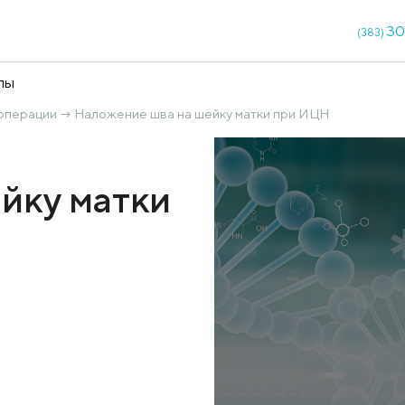
кции
Чекапы
огические операции
Наложение шва на шейку матк
→
а шейку матки