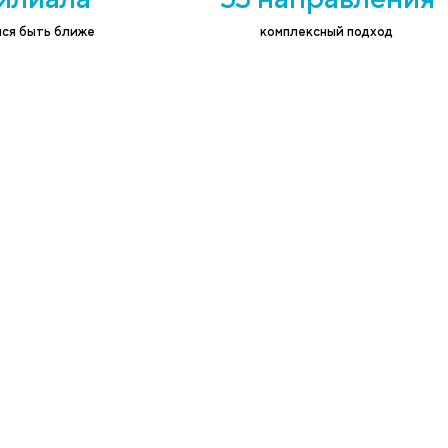
я
3 филиала
53 н
стараемся быть ближе
комп